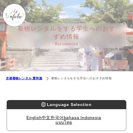
着物レンタルをする学⽣へのおす
すめ情報
・Recommend・
京都着物レンタル 愛和服
着物レンタルをする学⽣へのおすすめ情報
Language Selection
English
中文
한국어
bahasa Indonesia
แบบไทย