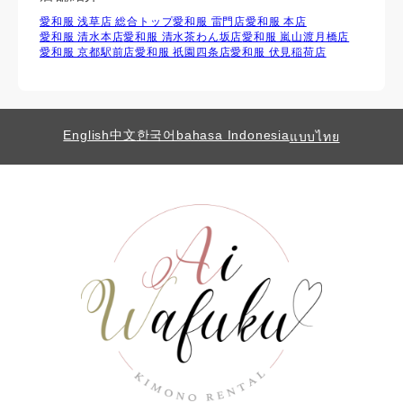
愛和服 浅草店 総合トップ
愛和服 雷門店
愛和服 本店
愛和服 清水本店
愛和服 清水茶わん坂店
愛和服 嵐山渡月橋店
愛和服 京都駅前店
愛和服 祇園四条店
愛和服 伏見稲荷店
English
中文
한국어
bahasa Indonesia
แบบไทย