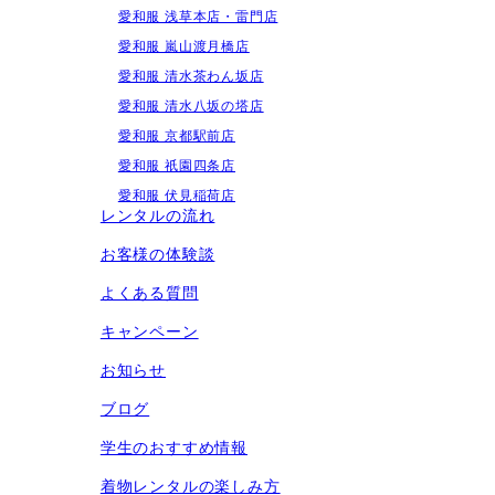
愛和服 浅草本店・雷門店
愛和服 嵐山渡月橋店
愛和服 清水茶わん坂店
愛和服 清水八坂の塔店
愛和服 京都駅前店
愛和服 祇園四条店
愛和服 伏見稲荷店
レンタルの流れ
お客様の体験談
よくある質問
キャンペーン
お知らせ
ブログ
学生のおすすめ情報
着物レンタルの楽しみ⽅