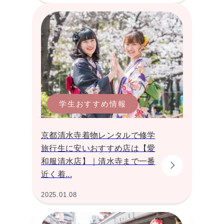
学生おすすめ情報
京都清水寺着物レンタルで修学
旅行生に安いおすすめ店は【愛
和服清水店】｜清水寺まで一番
近く着...
2025.01.08