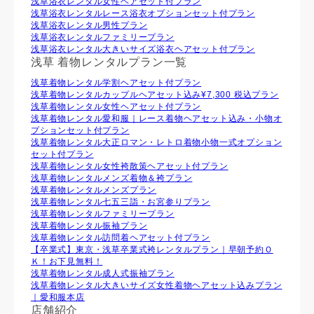
浅草浴衣レンタル⼥性ヘアセット付プラン
浅草浴衣レンタルレース浴衣オプションセット付プラン
浅草浴衣レンタル男性プラン
浅草浴衣レンタルファミリープラン
浅草浴衣レンタル大きいサイズ浴衣ヘアセット付プラン
浅草 着物レンタルプラン一覧
浅草着物レンタル学割ヘアセット付プラン
浅草着物レンタルカップルヘアセット込み¥7,300 税込プラン
浅草着物レンタル⼥性ヘアセット付プラン
浅草着物レンタル愛和服｜レース着物ヘアセット込み・小物オ
プションセット付プラン
浅草着物レンタル大正ロマン・レトロ着物小物一式オプション
セット付プラン
浅草着物レンタル女性袴散策ヘアセット付プラン
浅草着物レンタルメンズ着物＆袴プラン
浅草着物レンタルメンズプラン
浅草着物レンタル七五三詣・お宮参りプラン
浅草着物レンタルファミリープラン
浅草着物レンタル振袖プラン
浅草着物レンタル訪問着ヘアセット付プラン
【卒業式】東京・浅草卒業式袴レンタルプラン｜早朝予約Ｏ
Ｋ！お下見無料！
浅草着物レンタル成人式振袖プラン
浅草着物レンタル大きいサイズ女性着物ヘアセット込みプラン
｜愛和服本店
店舗紹介