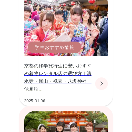
学生おすすめ情報
京都の修学旅行生に安いおすす
め着物レンタル店の選び方｜清
水寺・嵐山・祇園・八坂神社・
伏見稲...
2025.01.06