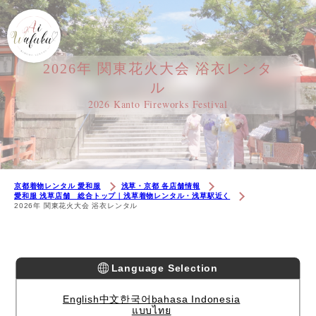
2026年 関東花火大会 浴衣レンタ
ル
2026 Kanto Fireworks Festival
京都着物レンタル 愛和服
浅草・京都 各店舗情報
愛和服 浅草店舗 総合トップ｜浅草着物レンタル・浅草駅近く
2026年 関東花火大会 浴衣レンタル
Language Selection
English
中文
한국어
bahasa Indonesia
แบบไทย