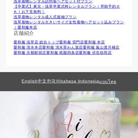
浅草着物レンタル訪問着ヘアセット付プラン
【卒業式】東京・浅草卒業式袴レンタルプラン｜早朝予約Ｏ
Ｋ！お下見無料！
浅草着物レンタル成人式振袖プラン
浅草着物レンタル大きいサイズ女性着物ヘアセット込みプラン
｜愛和服本店
店舗紹介
愛和服 浅草店 総合トップ
愛和服 雷門店
愛和服 本店
愛和服 清水本店
愛和服 清水茶わん坂店
愛和服 嵐山渡月橋店
愛和服 京都駅前店
愛和服 祇園四条店
愛和服 伏見稲荷店
English
中文
한국어
bahasa Indonesia
แบบไทย