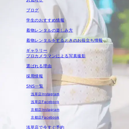
お知らせ
ブログ
学生のおすすめ情報
着物レンタルの楽しみ⽅
着物レンタルをするときのお役立ち情報
ギャラリー
プロカメラマンによる写真撮影
選ばれる理由
採用情報
SNS一覧
浅草店Instagram
浅草店Facebook
京都店Instagram
京都店Facebook
浅草店で今すぐ予約