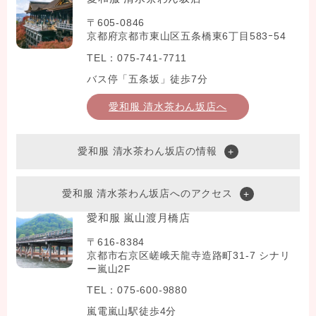
〒605-0846
京都府京都市東山区五条橋東6丁目583ｰ54
TEL：075-741-7711
バス停「五条坂」徒歩7分
愛和服 清水茶わん坂店へ
愛和服 清水茶わん坂店の情報
愛和服 清水茶わん坂店へのアクセス
愛和服 嵐山渡月橋店
〒616-8384
京都市右京区嵯峨天龍寺造路町31-7 シナリ
ー嵐山2F
TEL：075-600-9880
嵐電嵐山駅徒歩4分