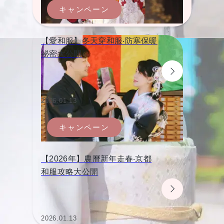
キャンペーン
【愛和服】冬天穿和服‧防寒保暖
祕密大公開
2026.01.13
キャンペーン
【2026年】農曆新年走春‧京都
和服攻略大公開
2026.01.13