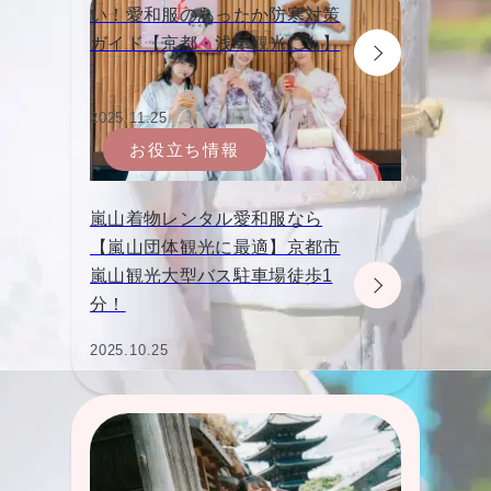
い！愛和服のあったか防寒対策
ガイド【京都・浅草観光にも】
2025.11.25
お役立ち情報
嵐山着物レンタル愛和服なら
【嵐山団体観光に最適】京都市
嵐山観光大型バス駐車場徒歩1
分！
2025.10.25