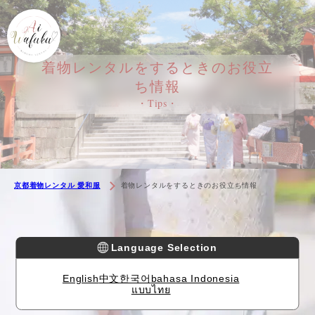
着物レンタルをするときのお役立
ち情報
・Tips・
京都着物レンタル 愛和服
着物レンタルをするときのお役立ち情報
Language Selection
English
中文
한국어
bahasa Indonesia
แบบไทย