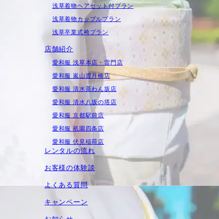
浅草着物ヘアセット付プラン
浅草着物カップルプラン
浅草卒業式袴プラン
店舗紹介
愛和服 浅草本店・雷門店
愛和服 嵐山渡月橋店
愛和服 清水茶わん坂店
愛和服 清水八坂の塔店
愛和服 京都駅前店
愛和服 祇園四条店
愛和服 伏見稲荷店
レンタルの流れ
お客様の体験談
よくある質問
キャンペーン