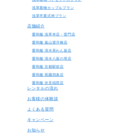
浅草着物カップルプラン
浅草卒業式袴プラン
店舗紹介
愛和服 浅草本店・雷門店
愛和服 嵐山渡月橋店
愛和服 清水茶わん坂店
愛和服 清水八坂の塔店
愛和服 京都駅前店
愛和服 祇園四条店
愛和服 伏見稲荷店
レンタルの流れ
お客様の体験談
よくある質問
キャンペーン
お知らせ