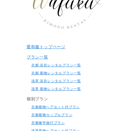
愛和服トップページ
プラン一覧
京都 浴衣レンタルプラン一覧
京都 着物レンタルプラン一覧
浅草 浴衣レンタルプラン一覧
浅草 着物レンタルプラン一覧
個別プラン
京都着物ヘアセット付プラン
京都着物カップルプラン
京都修学旅行プラン
浅草着物ヘアセット付プラン