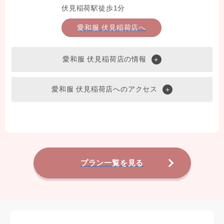
伏見稲荷駅徒歩1分
愛和服 伏見稲荷店へ
愛和服 伏見稲荷店の情報
愛和服 伏見稲荷店へのアクセス
プラン一覧を見る