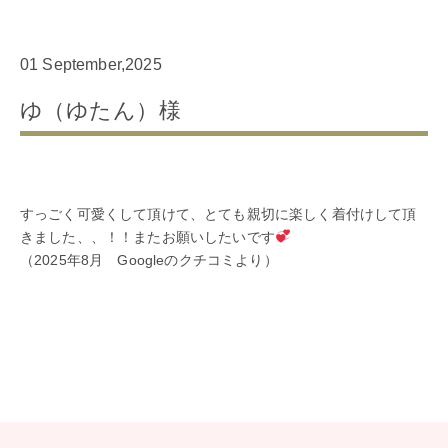
01 September,2025
ゆ（ゆたん）様
すっごく可愛くして頂けて、とても親切に楽しく着付けして頂
きました、、！！またお願いしたいです
（2025年8月 Googleのクチコミより）