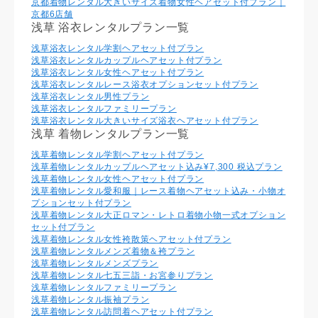
京都着物レンタル大きいサイズ着物女性ヘアセット付プラン｜
京都6店舗
浅草 浴衣レンタルプラン一覧
浅草浴衣レンタル学割ヘアセット付プラン
浅草浴衣レンタルカップルヘアセット付プラン
浅草浴衣レンタル⼥性ヘアセット付プラン
浅草浴衣レンタルレース浴衣オプションセット付プラン
浅草浴衣レンタル男性プラン
浅草浴衣レンタルファミリープラン
浅草浴衣レンタル大きいサイズ浴衣ヘアセット付プラン
浅草 着物レンタルプラン一覧
浅草着物レンタル学割ヘアセット付プラン
浅草着物レンタルカップルヘアセット込み¥7,300 税込プラン
浅草着物レンタル⼥性ヘアセット付プラン
浅草着物レンタル愛和服｜レース着物ヘアセット込み・小物オ
プションセット付プラン
浅草着物レンタル大正ロマン・レトロ着物小物一式オプション
セット付プラン
浅草着物レンタル女性袴散策ヘアセット付プラン
浅草着物レンタルメンズ着物＆袴プラン
浅草着物レンタルメンズプラン
浅草着物レンタル七五三詣・お宮参りプラン
浅草着物レンタルファミリープラン
浅草着物レンタル振袖プラン
浅草着物レンタル訪問着ヘアセット付プラン