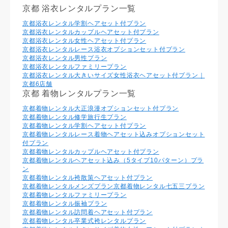
京都 浴衣レンタルプラン一覧
京都浴衣レンタル学割ヘアセット付プラン
京都浴衣レンタルカップルヘアセット付プラン
京都浴衣レンタル⼥性ヘアセット付プラン
京都浴衣レンタルレース浴衣オプションセット付プラン
京都浴衣レンタル男性プラン
京都浴衣レンタルファミリープラン
京都浴衣レンタル大きいサイズ女性浴衣ヘアセット付プラン｜
京都6店舗
京都 着物レンタルプラン一覧
京都着物レンタル大正浪漫オプションセット付プラン
京都着物レンタル修学旅行生プラン
京都着物レンタル学割ヘアセット付プラン
京都着物レンタルレース着物ヘアセット込みオプションセット
付プラン
京都着物レンタルカップルヘアセット付プラン
京都着物レンタルヘアセット込み（5タイプ10パターン）プラ
ン
京都着物レンタル袴散策ヘアセット付プラン
京都着物レンタルメンズプラン
京都着物レンタル七五三プラン
京都着物レンタルファミリープラン
京都着物レンタル振袖プラン
京都着物レンタル訪問着ヘアセット付プラン
京都着物レンタル卒業式袴レンタルプラン