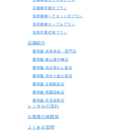
京都修学旅行プラン
浅草着物ヘアセット付プラン
浅草着物カップルプラン
浅草卒業式袴プラン
店舗紹介
愛和服 浅草本店・雷門店
愛和服 嵐山渡月橋店
愛和服 清水茶わん坂店
愛和服 清水八坂の塔店
愛和服 京都駅前店
愛和服 祇園四条店
愛和服 伏見稲荷店
レンタルの流れ
お客様の体験談
よくある質問