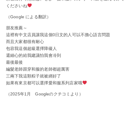
くださいね
（Google による翻訳）
朋友推薦～
這裡有中文店員讓我這個0日文的人可以不擔心語言問題
而且大家都很有耐心
包容我這個超級選擇障礙人
還細心的給我建議怕我會冷到
最後最後
編髮老師跟穿和服的老師都超厲害
三兩下我這顆粽子就被綁好了
如果有來京都可以選擇愛和服系列店家哦
（2025年1月 Googleのクチコミより）