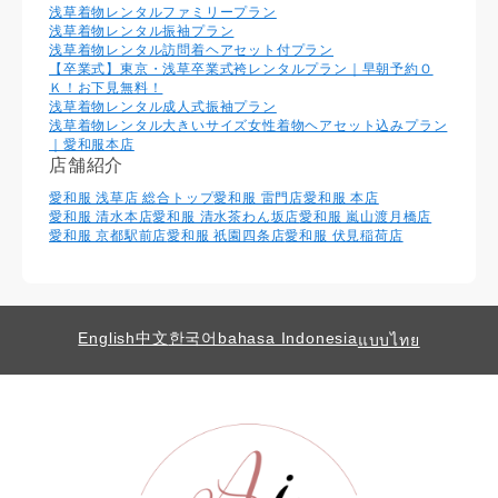
浅草着物レンタルファミリープラン
浅草着物レンタル振袖プラン
浅草着物レンタル訪問着ヘアセット付プラン
【卒業式】東京・浅草卒業式袴レンタルプラン｜早朝予約Ｏ
Ｋ！お下見無料！
浅草着物レンタル成人式振袖プラン
浅草着物レンタル大きいサイズ女性着物ヘアセット込みプラン
｜愛和服本店
店舗紹介
愛和服 浅草店 総合トップ
愛和服 雷門店
愛和服 本店
愛和服 清水本店
愛和服 清水茶わん坂店
愛和服 嵐山渡月橋店
愛和服 京都駅前店
愛和服 祇園四条店
愛和服 伏見稲荷店
English
中文
한국어
bahasa Indonesia
แบบไทย