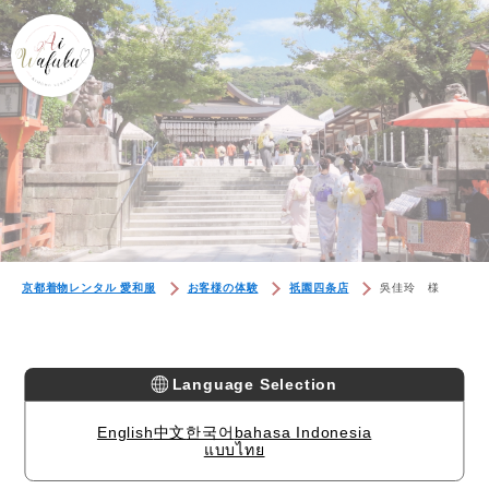
京都着物レンタル 愛和服
お客様の体験
祇園四条店
吳佳玲 様
Language Selection
English
中文
한국어
bahasa Indonesia
แบบไทย