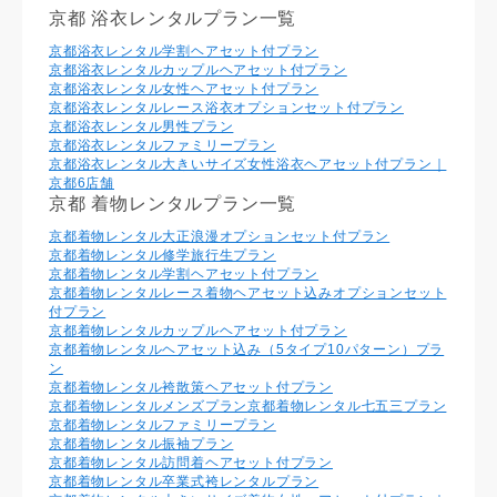
京都 浴衣レンタルプラン一覧
京都浴衣レンタル学割ヘアセット付プラン
京都浴衣レンタルカップルヘアセット付プラン
京都浴衣レンタル⼥性ヘアセット付プラン
京都浴衣レンタルレース浴衣オプションセット付プラン
京都浴衣レンタル男性プラン
京都浴衣レンタルファミリープラン
京都浴衣レンタル大きいサイズ女性浴衣ヘアセット付プラン｜
京都6店舗
京都 着物レンタルプラン一覧
京都着物レンタル大正浪漫オプションセット付プラン
京都着物レンタル修学旅行生プラン
京都着物レンタル学割ヘアセット付プラン
京都着物レンタルレース着物ヘアセット込みオプションセット
付プラン
京都着物レンタルカップルヘアセット付プラン
京都着物レンタルヘアセット込み（5タイプ10パターン）プラ
ン
京都着物レンタル袴散策ヘアセット付プラン
京都着物レンタルメンズプラン
京都着物レンタル七五三プラン
京都着物レンタルファミリープラン
京都着物レンタル振袖プラン
京都着物レンタル訪問着ヘアセット付プラン
京都着物レンタル卒業式袴レンタルプラン