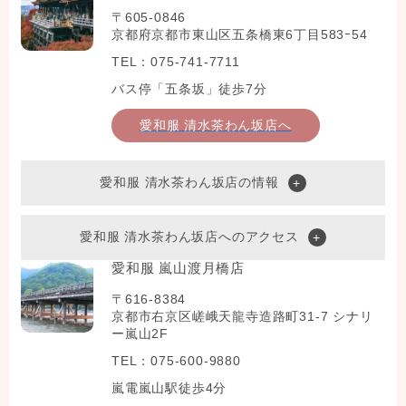
〒605-0846
京都府京都市東山区五条橋東6丁目583ｰ54
TEL：075-741-7711
バス停「五条坂」徒歩7分
愛和服 清水茶わん坂店へ
愛和服 清水茶わん坂店の情報
愛和服 清水茶わん坂店へのアクセス
愛和服 嵐山渡月橋店
〒616-8384
京都市右京区嵯峨天龍寺造路町31-7 シナリ
ー嵐山2F
TEL：075-600-9880
嵐電嵐山駅徒歩4分