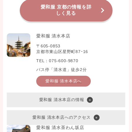
愛和服 京都の情報を詳
しく見る
愛和服 清水本店
〒605-0853
京都市東山区星野町87ｰ16
TEL：075-600-9870
バス停「清水道」徒歩2分
愛和服 清水本店へ
愛和服 清水本店の情報
愛和服 清水本店へのアクセス
愛和服 清水茶わん坂店