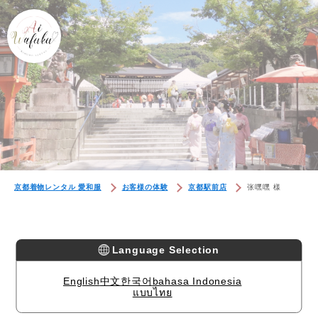
京都着物レンタル 愛和服
お客様の体験
京都駅前店
张嘿嘿 樣
Language Selection
English
中文
한국어
bahasa Indonesia
แบบไทย