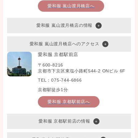
愛和服 嵐山渡月橋店へ
愛和服 嵐山渡月橋店の情報
愛和服 嵐山渡月橋店へのアクセス
愛和服 京都駅前店
〒600-8216
京都市下京区東塩小路町544-2 ONビル 6F
TEL：075-744-6866
京都駅徒歩1分
愛和服 京都駅前店へ
愛和服 京都駅前店の情報