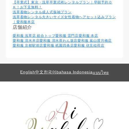
【卒業式】東京・浅草卒業式袴レンタルプラン｜早朝予約Ｏ
Ｋ！お下見無料！
浅草着物レンタル成人式振袖プラン
浅草着物レンタル大きいサイズ女性着物ヘアセット込みプラン
｜愛和服本店
店舗紹介
愛和服 浅草店 総合トップ
愛和服 雷門店
愛和服 本店
愛和服 清水本店
愛和服 清水茶わん坂店
愛和服 嵐山渡月橋店
愛和服 京都駅前店
愛和服 祇園四条店
愛和服 伏見稲荷店
English
中文
한국어
bahasa Indonesia
แบบไทย