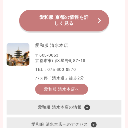
愛和服 京都の情報を詳
しく見る
愛和服 清水本店
〒605-0853
京都市東山区星野町87ｰ16
TEL：075-600-9870
バス停「清水道」徒歩2分
愛和服 清水本店へ
愛和服 清水本店の情報
愛和服 清水本店へのアクセス