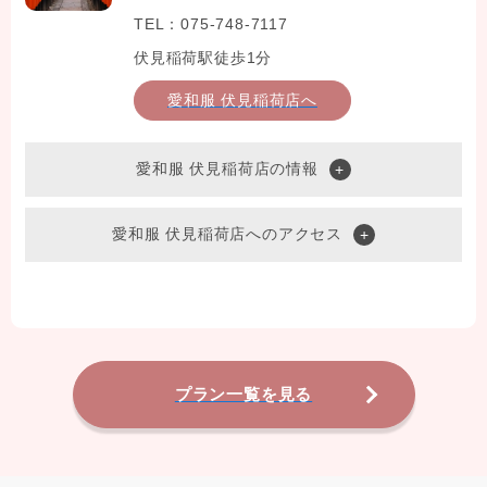
TEL：075-748-7117
伏見稲荷駅徒歩1分
愛和服 伏見稲荷店へ
愛和服 伏見稲荷店の情報
愛和服 伏見稲荷店へのアクセス
プラン一覧を見る