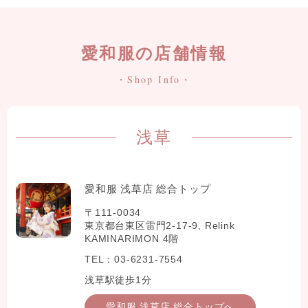
愛和服の店舗情報
・Shop Info・
浅草
愛和服 浅草店 総合トップ
〒111-0034
東京都台東区雷門2-17-9, Relink
KAMINARIMON 4階
TEL：03-6231-7554
浅草駅徒歩1分
愛和服 浅草店 総合トップへ