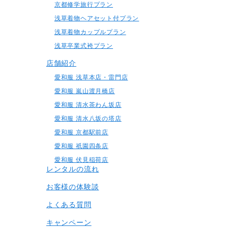
京都修学旅行プラン
浅草着物ヘアセット付プラン
浅草着物カップルプラン
浅草卒業式袴プラン
店舗紹介
愛和服 浅草本店・雷門店
愛和服 嵐山渡月橋店
愛和服 清水茶わん坂店
愛和服 清水八坂の塔店
愛和服 京都駅前店
愛和服 祇園四条店
愛和服 伏見稲荷店
レンタルの流れ
お客様の体験談
よくある質問
キャンペーン