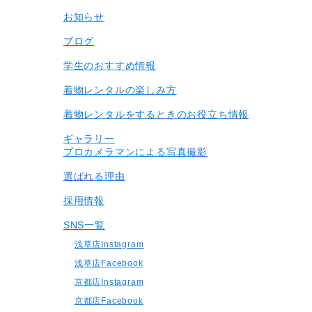
お知らせ
ブログ
学生のおすすめ情報
着物レンタルの楽しみ⽅
着物レンタルをするときのお役立ち情報
ギャラリー
プロカメラマンによる写真撮影
選ばれる理由
採用情報
SNS一覧
浅草店Instagram
浅草店Facebook
京都店Instagram
京都店Facebook