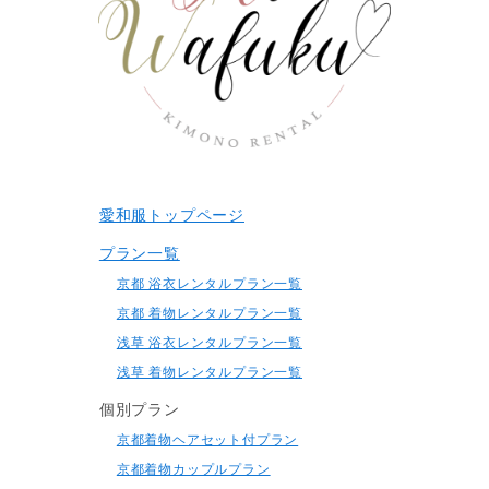
愛和服トップページ
プラン一覧
京都 浴衣レンタルプラン一覧
京都 着物レンタルプラン一覧
浅草 浴衣レンタルプラン一覧
浅草 着物レンタルプラン一覧
個別プラン
京都着物ヘアセット付プラン
京都着物カップルプラン