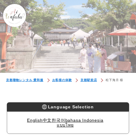
京都着物レンタル 愛和服
お客様の体験
京都駅前店
松下海月 樣
Language Selection
English
中文
한국어
bahasa Indonesia
แบบไทย