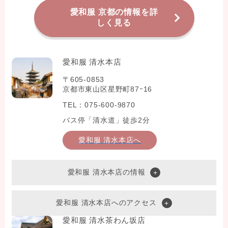
愛和服 京都の情報を詳
しく見る
愛和服 清水本店
〒605-0853
京都市東山区星野町87ｰ16
TEL：075-600-9870
バス停「清水道」徒歩2分
愛和服 清水本店へ
愛和服 清水本店の情報
愛和服 清水本店へのアクセス
愛和服 清水茶わん坂店