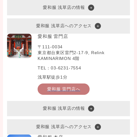
愛和服 浅草店の情報
愛和服 浅草店へのアクセス
愛和服 雷門店
〒111-0034
東京都台東区雷門2-17-9, Relink
KAMINARIMON 4階
TEL：03-6231-7554
浅草駅徒歩1分
愛和服 雷門店へ
愛和服 浅草店の情報
愛和服 浅草店へのアクセス