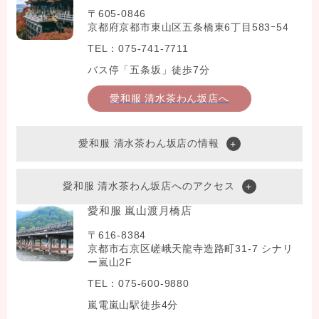
〒605-0846
京都府京都市東山区五条橋東6丁目583ｰ54
TEL：075-741-7711
バス停「五条坂」徒歩7分
愛和服 清水茶わん坂店へ
愛和服 清水茶わん坂店の情報
愛和服 清水茶わん坂店へのアクセス
愛和服 嵐山渡月橋店
〒616-8384
京都市右京区嵯峨天龍寺造路町31-7 シナリ
ー嵐山2F
TEL：075-600-9880
嵐電嵐山駅徒歩4分