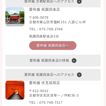
愛和服 京都駅前店へのアクセス
愛和服 祇園四条店
〒605-0079
京都市東山区常盤町151 八源ビル3F
TEL：075-708-2766
祇園四条駅徒歩1分
愛和服 祇園四条店へ
愛和服 祇園四条店の情報
愛和服 祇園四条店へのアクセス
愛和服 伏見稲荷店
〒612-0012
京都市伏見区深草一ノ坪町35-3
TEL：075-748-7117