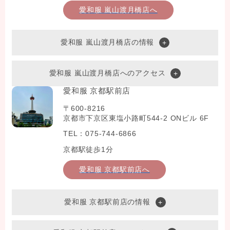
愛和服 嵐山渡月橋店へ
愛和服 嵐山渡月橋店の情報
愛和服 嵐山渡月橋店へのアクセス
愛和服 京都駅前店
〒600-8216
京都市下京区東塩小路町544-2 ONビル 6F
TEL：075-744-6866
京都駅徒歩1分
愛和服 京都駅前店へ
愛和服 京都駅前店の情報