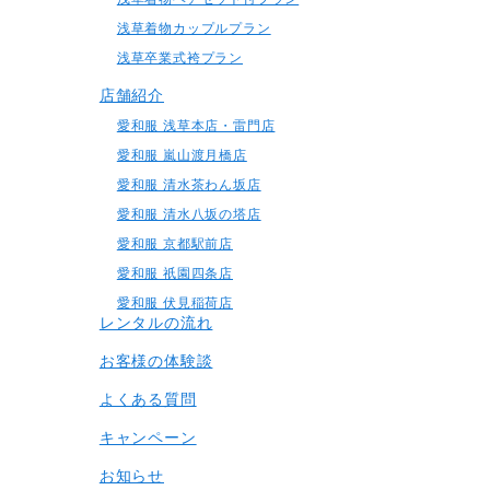
浅草着物カップルプラン
浅草卒業式袴プラン
店舗紹介
愛和服 浅草本店・雷門店
愛和服 嵐山渡月橋店
愛和服 清水茶わん坂店
愛和服 清水八坂の塔店
愛和服 京都駅前店
愛和服 祇園四条店
愛和服 伏見稲荷店
レンタルの流れ
お客様の体験談
よくある質問
キャンペーン
お知らせ