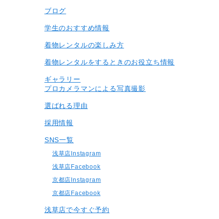
ブログ
学生のおすすめ情報
着物レンタルの楽しみ⽅
着物レンタルをするときのお役立ち情報
ギャラリー
プロカメラマンによる写真撮影
選ばれる理由
採用情報
SNS一覧
浅草店Instagram
浅草店Facebook
京都店Instagram
京都店Facebook
浅草店で今すぐ予約