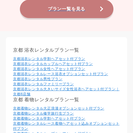
プラン一覧を見る
京都 浴衣レンタルプラン一覧
京都浴衣レンタル学割ヘアセット付プラン
京都浴衣レンタルカップルヘアセット付プラン
京都浴衣レンタル⼥性ヘアセット付プラン
京都浴衣レンタルレース浴衣オプションセット付プラン
京都浴衣レンタル男性プラン
京都浴衣レンタルファミリープラン
京都浴衣レンタル大きいサイズ女性浴衣ヘアセット付プラン｜
京都6店舗
京都 着物レンタルプラン一覧
京都着物レンタル大正浪漫オプションセット付プラン
京都着物レンタル修学旅行生プラン
京都着物レンタル学割ヘアセット付プラン
京都着物レンタルレース着物ヘアセット込みオプションセット
付プラン