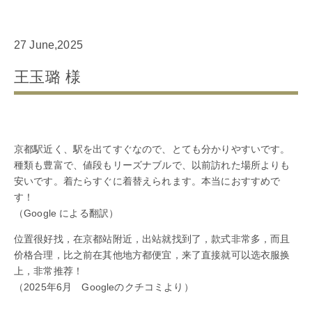
27 June,2025
王玉璐 様
京都駅近く、駅を出てすぐなので、とても分かりやすいです。
種類も豊富で、値段もリーズナブルで、以前訪れた場所よりも
安いです。着たらすぐに着替えられます。本当におすすめで
す！
（Google による翻訳）
位置很好找，在京都站附近，出站就找到了，款式非常多，而且
价格合理，比之前在其他地方都便宜，来了直接就可以选衣服换
上，非常推荐！
（2025年6月 Googleのクチコミより）