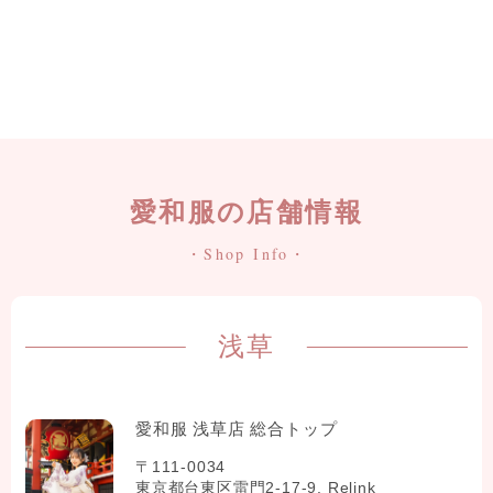
愛和服の店舗情報
・Shop Info・
浅草
愛和服 浅草店 総合トップ
〒111-0034
東京都台東区雷門2-17-9, Relink