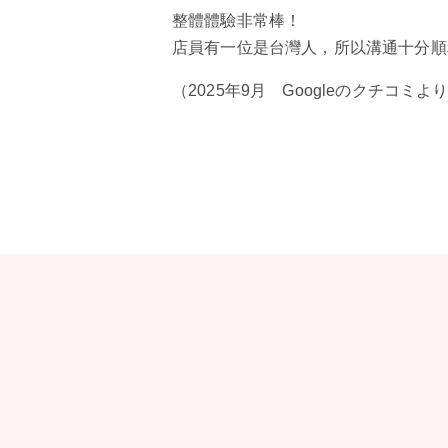
整體體驗非常棒！
店員有一位是台灣人，所以溝通十分順
（2025年9月 Googleのクチコミよ