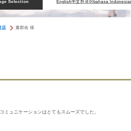
ge Selection
English
中文
한국어
bahasa Indonesia
荷店
蕭郡佑 樣
コミュニケーションはとてもスムーズでした。