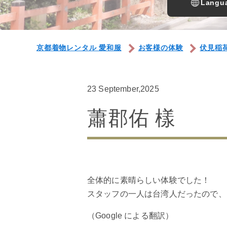
Langua
京都着物レンタル 愛和服
お客様の体験
伏見稲
23 September,2025
蕭郡佑 樣
全体的に素晴らしい体験でした！
スタッフの一人は台湾人だったので、
（Google による翻訳）