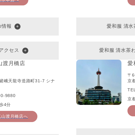
の情報
愛和服 清
アクセス
愛和服 清水茶
山渡月橋店
愛
〒6
嵯峨天龍寺造路町31-7 シナ
京都
TE
0-9880
京
歩4分
嵐山渡月橋店へ