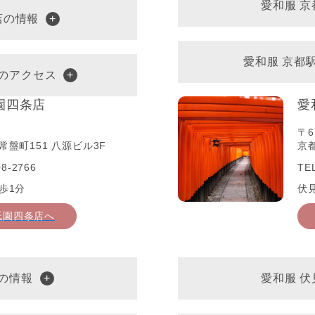
愛和服 
店の情報
愛和服 京都
へのアクセス
園四条店
愛
〒6
盤町151 八源ビル3F
京
8-2766
TE
歩1分
伏
祇園四条店へ
の情報
愛和服 