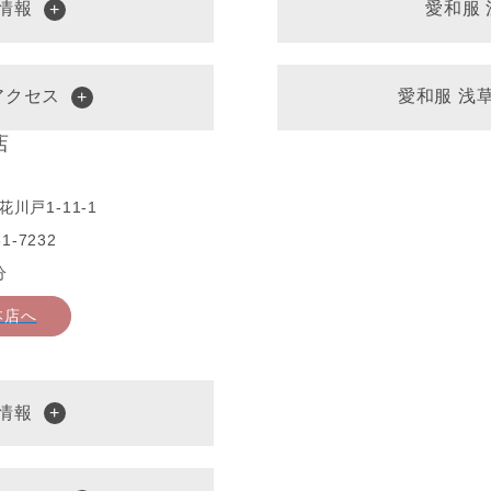
情報
愛和服
アクセス
愛和服 浅
店
川戸1-11-1
1-7232
分
本店へ
情報