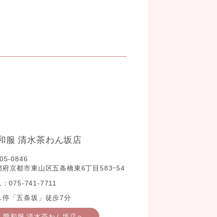
和服 清水茶わん坂店
05-0846
都府京都市東山区五条橋東6丁目583ｰ54
L：075-741-7711
ス停「五条坂」徒歩7分
愛和服 清水茶わん坂店へ