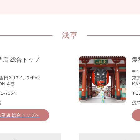
浅草
草店 総合トップ
愛
〒1
-17-9, Relink
東京
ON 4階
KA
1-7554
TE
分
浅
浅草店 総合トップへ