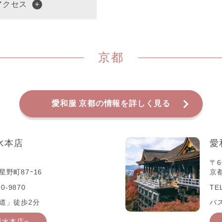
アクセス
京都
愛和服 京都の情報を詳しく見る
水本店
愛
〒6
野町87ｰ16
京
0-9870
TE
道」徒歩2分
バ
清水本店へ