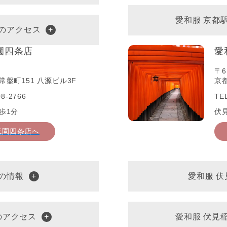
愛和服 京都
へのアクセス
園四条店
愛
〒6
盤町151 八源ビル3F
京
8-2766
TE
歩1分
伏
祇園四条店へ
の情報
愛和服 
のアクセス
愛和服 伏見