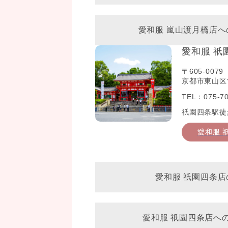
愛和服 嵐山渡月橋店
愛和服 祇
〒605-0079
京都市東山区常
TEL：075-70
祇園四条駅徒
愛和服 
愛和服 祇園四条店
愛和服 祇園四条店へ