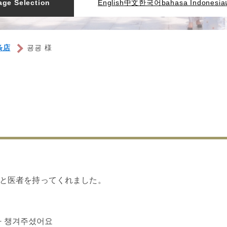
ge Selection
English
中文
한국어
bahasa Indonesia
条店
굥굥 様
と医者を持ってくれました。
사 챙겨주셨어요