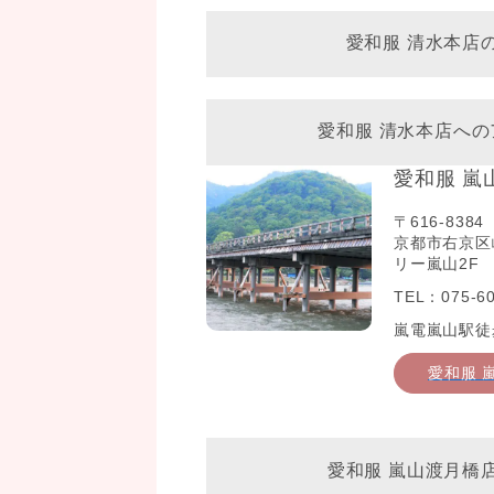
愛和服 清水本店
愛和服 清水本店への
愛和服 嵐
〒616-8384
京都市右京区
リー嵐山2F
TEL：075-60
嵐電嵐山駅徒
愛和服 
愛和服 嵐山渡月橋