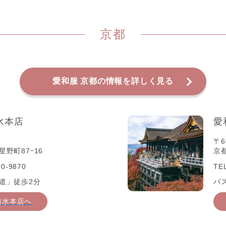
京都
愛和服 京都の情報を詳しく見る
水本店
愛
〒6
野町87ｰ16
京
0-9870
TE
道」徒歩2分
バ
清水本店へ