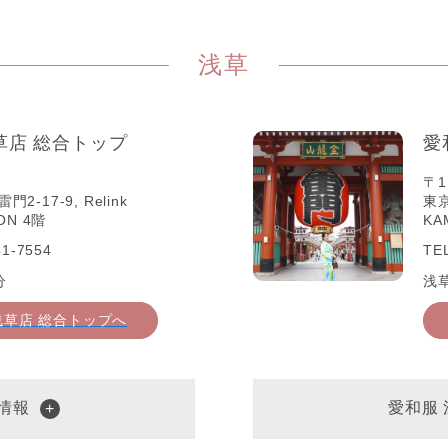
浅草
草店 総合トップ
愛
〒1
-17-9, Relink
東京
ON 4階
KA
1-7554
TE
分
浅
浅草店 総合トップへ
情報
愛和服