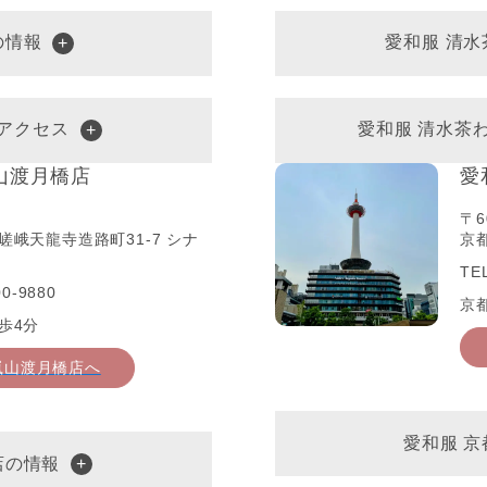
の情報
愛和服 清
アクセス
愛和服 清水茶
山渡月橋店
愛
〒6
嵯峨天龍寺造路町31-7 シナ
京都
TE
0-9880
京
歩4分
嵐山渡月橋店へ
愛和服 
店の情報