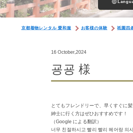
Langua
京都着物レンタル 愛和服
お客様の体験
祇園四
16 October,2024
굥굥 様
とてもフレンドリーで、早くすぐに髪
紳士に行く方はぜひおすすめです！
（Google による翻訳）
너무 친절하시고 빨리 빨리 헤어랑 의