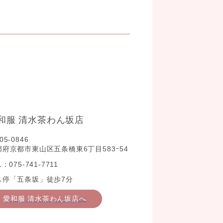
和服 清水茶わん坂店
05-0846
都府京都市東山区五条橋東6丁目583ｰ54
L：075-741-7711
ス停「五条坂」徒歩7分
愛和服 清水茶わん坂店へ