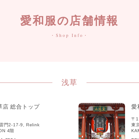
愛和服の店舗情報
・Shop Info・
浅草
草店 総合トップ
愛
〒1
-17-9, Relink
東京
ON 4階
KA