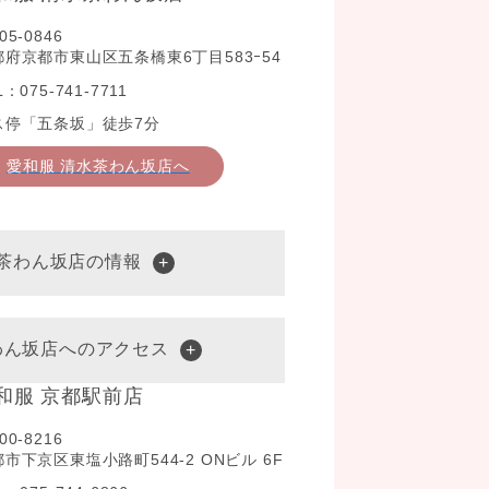
05-0846
都府京都市東山区五条橋東6丁目583ｰ54
L：075-741-7711
ス停「五条坂」徒歩7分
愛和服 清水茶わん坂店へ
水茶わん坂店の情報
わん坂店へのアクセス
和服 京都駅前店
00-8216
市下京区東塩小路町544-2 ONビル 6F