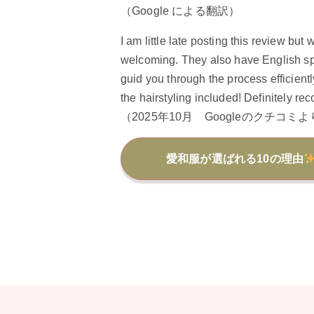
（Google による翻訳）
I am little late posting this review b
welcoming. They also have English spe
guid you through the process efficient
the hairstyling included! Definitely re
（2025年10月 Googleのクチコミ
愛和服が選ばれる10の理由