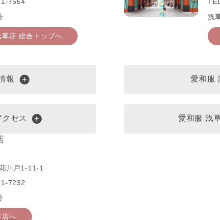
1-7554
TE
分
浅
浅草店 総合トップへ
情報
愛和服
アクセス
愛和服 浅
店
川戸1-11-1
1-7232
分
本店へ