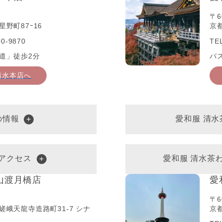
〒6
野町87ｰ16
京
0-9870
TE
道」徒歩2分
バ
清水本店へ
の情報
愛和服 清
アクセス
愛和服 清水茶
山渡月橋店
愛
〒6
嵯峨天龍寺造路町31-7 シナ
京都