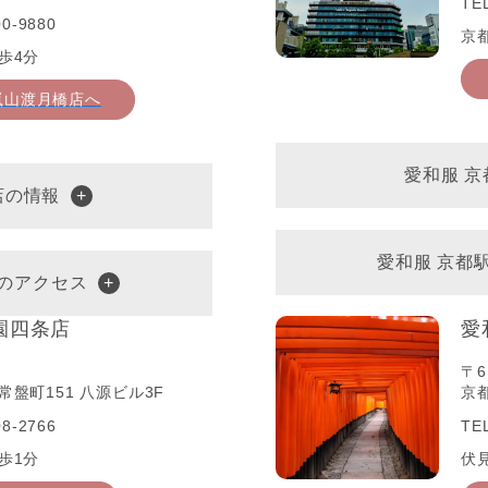
TE
0-9880
京
歩4分
嵐山渡月橋店へ
愛和服 
店の情報
愛和服 京都
へのアクセス
園四条店
愛
〒6
盤町151 八源ビル3F
京
8-2766
TE
歩1分
伏