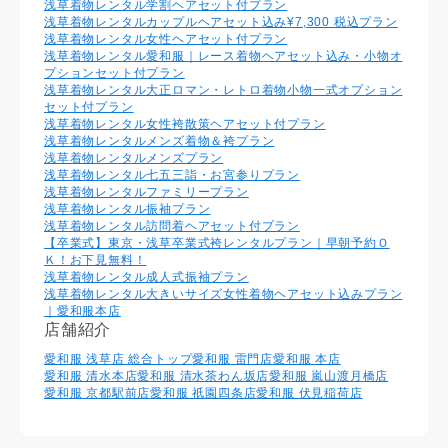
浅草着物レンタル学割ヘアセット付プラン
浅草着物レンタルカップルヘアセット込み¥7,300 税込プラン
浅草着物レンタル⼥性ヘアセット付プラン
浅草着物レンタル愛和服｜レース着物ヘアセット込み・小物オ
プションセット付プラン
浅草着物レンタル大正ロマン・レトロ着物小物一式オプション
セット付プラン
浅草着物レンタル女性袴散策ヘアセット付プラン
浅草着物レンタルメンズ着物＆袴プラン
浅草着物レンタルメンズプラン
浅草着物レンタル七五三詣・お宮参りプラン
浅草着物レンタルファミリープラン
浅草着物レンタル振袖プラン
浅草着物レンタル訪問着ヘアセット付プラン
【卒業式】東京・浅草卒業式袴レンタルプラン｜早朝予約Ｏ
Ｋ！お下見無料！
浅草着物レンタル成人式振袖プラン
浅草着物レンタル大きいサイズ女性着物ヘアセット込みプラン
｜愛和服本店
店舗紹介
愛和服 浅草店 総合トップ
愛和服 雷門店
愛和服 本店
愛和服 清水本店
愛和服 清水茶わん坂店
愛和服 嵐山渡月橋店
愛和服 京都駅前店
愛和服 祇園四条店
愛和服 伏見稲荷店