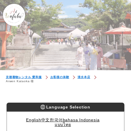
京都着物レンタル 愛和服
お客様の体験
清水本店
Arwen Kataoka 様
Language Selection
English
中文
한국어
bahasa Indonesia
แบบไทย