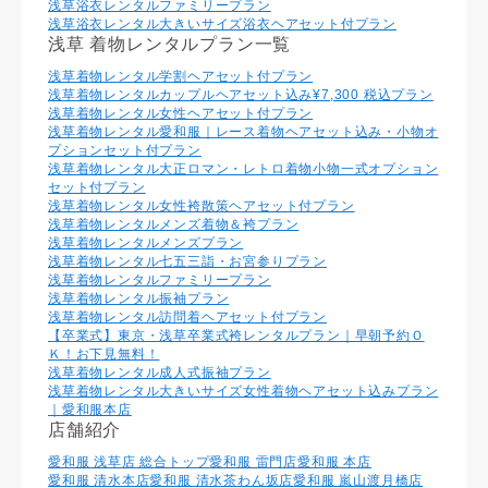
浅草浴衣レンタルファミリープラン
浅草浴衣レンタル大きいサイズ浴衣ヘアセット付プラン
浅草 着物レンタルプラン一覧
浅草着物レンタル学割ヘアセット付プラン
浅草着物レンタルカップルヘアセット込み¥7,300 税込プラン
浅草着物レンタル⼥性ヘアセット付プラン
浅草着物レンタル愛和服｜レース着物ヘアセット込み・小物オ
プションセット付プラン
浅草着物レンタル大正ロマン・レトロ着物小物一式オプション
セット付プラン
浅草着物レンタル女性袴散策ヘアセット付プラン
浅草着物レンタルメンズ着物＆袴プラン
浅草着物レンタルメンズプラン
浅草着物レンタル七五三詣・お宮参りプラン
浅草着物レンタルファミリープラン
浅草着物レンタル振袖プラン
浅草着物レンタル訪問着ヘアセット付プラン
【卒業式】東京・浅草卒業式袴レンタルプラン｜早朝予約Ｏ
Ｋ！お下見無料！
浅草着物レンタル成人式振袖プラン
浅草着物レンタル大きいサイズ女性着物ヘアセット込みプラン
｜愛和服本店
店舗紹介
愛和服 浅草店 総合トップ
愛和服 雷門店
愛和服 本店
愛和服 清水本店
愛和服 清水茶わん坂店
愛和服 嵐山渡月橋店