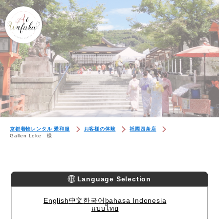
京都着物レンタル 愛和服
お客様の体験
祇園四条店
Gallen Loke 様
Language Selection
English
中文
한국어
bahasa Indonesia
แบบไทย