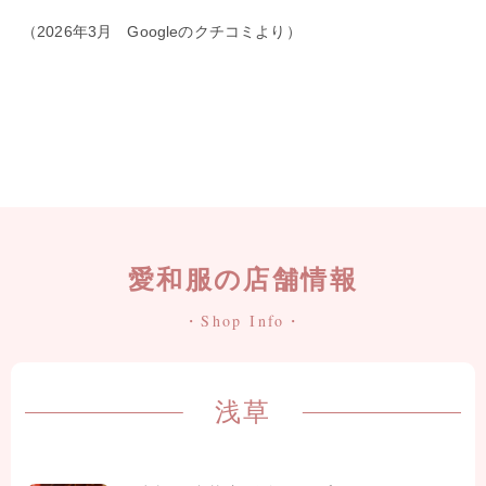
（2026年3月 Googleのクチコミより）
愛和服の店舗情報
・Shop Info・
浅草