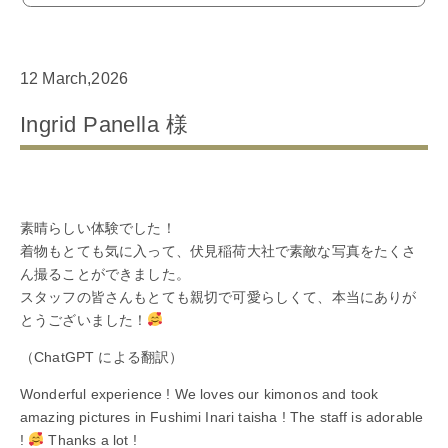
12 March,2026
Ingrid Panella 様
素晴らしい体験でした！
着物もとても気に入って、伏見稲荷大社で素敵な写真をたくさ
ん撮ることができました。
スタッフの皆さんもとても親切で可愛らしくて、本当にありが
とうございました！
（ChatGPT による翻訳）
Wonderful experience ! We loves our kimonos and took
amazing pictures in Fushimi Inari taisha ! The staff is adorable
!
Thanks a lot !