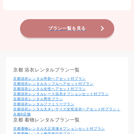
プラン一覧を見る
京都 浴衣レンタルプラン一覧
京都浴衣レンタル学割ヘアセット付プラン
京都浴衣レンタルカップルヘアセット付プラン
京都浴衣レンタル⼥性ヘアセット付プラン
京都浴衣レンタルレース浴衣オプションセット付プラン
京都浴衣レンタル男性プラン
京都浴衣レンタルファミリープラン
京都浴衣レンタル大きいサイズ女性浴衣ヘアセット付プラン｜
京都6店舗
京都 着物レンタルプラン一覧
京都着物レンタル大正浪漫オプションセット付プラン
京都着物レンタル修学旅行生プラン