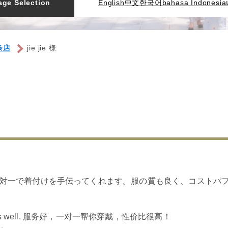
ge Selection
English
中文
한국어
bahasa Indonesia
条店
jie jie 様
対一で着付けを手伝ってくれます。服の質も良く、コストパ
e good as well. 服务好，一对一帮你穿戴，性价比很高！