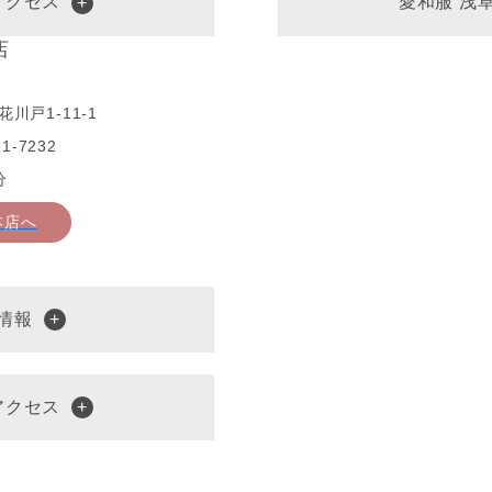
アクセス
愛和服 浅
店
川戸1-11-1
1-7232
分
本店へ
情報
アクセス