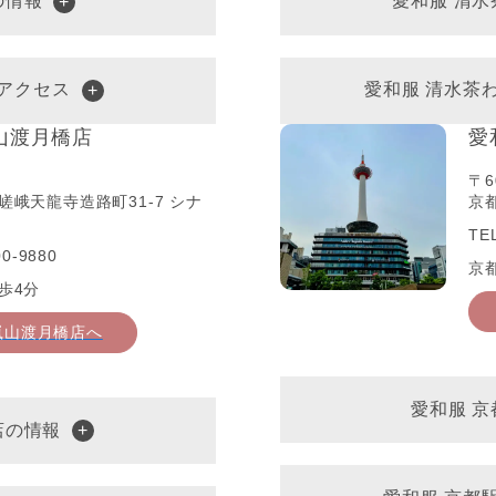
の情報
愛和服 清
アクセス
愛和服 清水茶
山渡月橋店
愛
〒6
嵯峨天龍寺造路町31-7 シナ
京都
TE
0-9880
京
歩4分
嵐山渡月橋店へ
愛和服 
店の情報