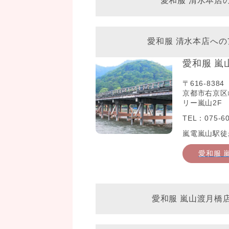
愛和服 清水本店
愛和服 清水本店への
愛和服 嵐
〒616-8384
京都市右京区
リー嵐山2F
TEL：075-60
嵐電嵐山駅徒
愛和服 
愛和服 嵐山渡月橋