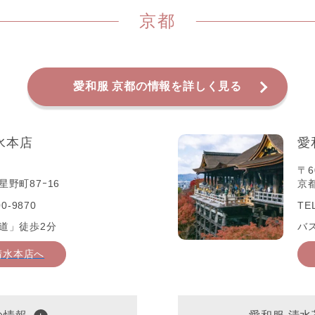
京都
愛和服 京都の情報を詳しく見る
水本店
愛
〒6
野町87ｰ16
京
0-9870
TE
道」徒歩2分
バ
清水本店へ