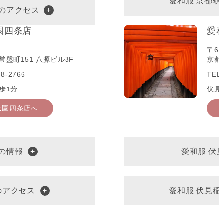
愛和服 京都
へのアクセス
園四条店
愛
〒6
盤町151 八源ビル3F
京
8-2766
TE
歩1分
伏
祇園四条店へ
の情報
愛和服 
のアクセス
愛和服 伏見