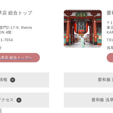
草店 総合トップ
愛
〒1
-17-9, Relink
東京
ON 4階
KA
1-7554
TE
分
浅
浅草店 総合トップへ
情報
愛和服
アクセス
愛和服 浅
店