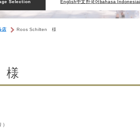
ge Selection
English
中文
한국어
bahasa Indonesia
条店
Roos Schilten 様
n 様
り）