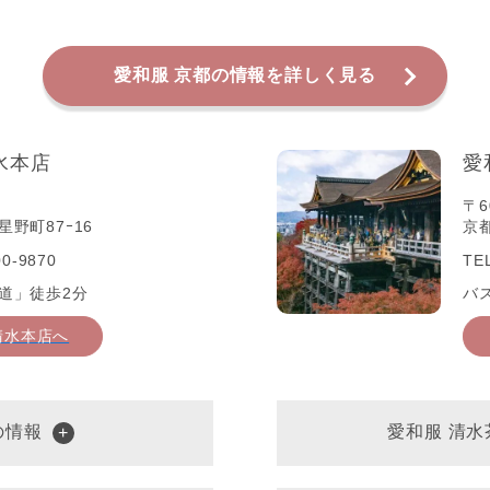
愛和服 京都の情報を詳しく見る
水本店
愛
〒6
野町87ｰ16
京
0-9870
TE
道」徒歩2分
バ
清水本店へ
の情報
愛和服 清