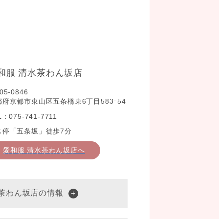
和服 清水茶わん坂店
05-0846
都府京都市東山区五条橋東6丁目583ｰ54
L：075-741-7711
ス停「五条坂」徒歩7分
愛和服 清水茶わん坂店へ
水茶わん坂店の情報