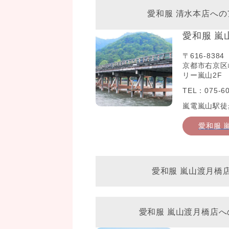
愛和服 清水本店への
愛和服 嵐
〒616-8384
京都市右京区
リー嵐山2F
TEL：075-60
嵐電嵐山駅徒
愛和服 
愛和服 嵐山渡月橋
愛和服 嵐山渡月橋店