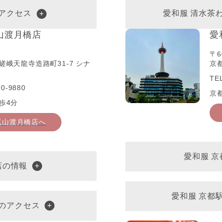
アクセス
愛和服 清水茶
山渡月橋店
愛
〒6
嵯峨天龍寺造路町31-7 シナ
京都
TE
0-9880
京
歩4分
嵐山渡月橋店へ
愛和服 
店の情報
愛和服 京都
へのアクセス