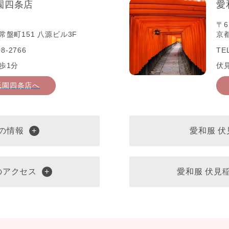
園四条店
愛
〒6
盤町151 八源ビル3F
京
8-2766
TE
歩1分
伏
祇園四条店へ
の情報
愛和服 
のアクセス
愛和服 伏見