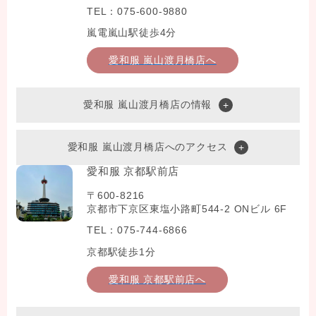
TEL：075-600-9880
嵐電嵐山駅徒歩4分
愛和服 嵐山渡月橋店へ
愛和服 嵐山渡月橋店の情報
愛和服 嵐山渡月橋店へのアクセス
愛和服 京都駅前店
〒600-8216
京都市下京区東塩小路町544-2 ONビル 6F
TEL：075-744-6866
京都駅徒歩1分
愛和服 京都駅前店へ