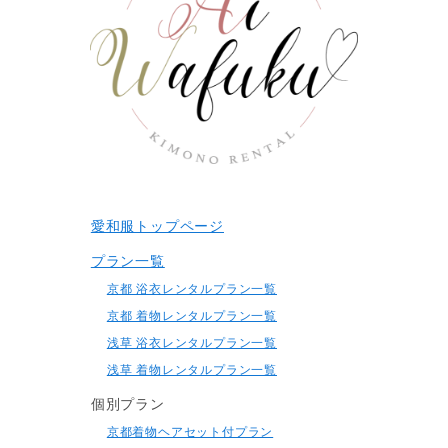
愛和服トップページ
プラン一覧
京都 浴衣レンタルプラン一覧
京都 着物レンタルプラン一覧
浅草 浴衣レンタルプラン一覧
浅草 着物レンタルプラン一覧
個別プラン
京都着物ヘアセット付プラン