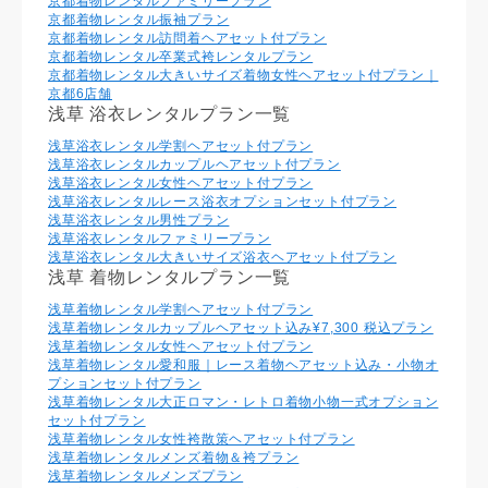
京都着物レンタルファミリープラン
京都着物レンタル振袖プラン
京都着物レンタル訪問着ヘアセット付プラン
京都着物レンタル卒業式袴レンタルプラン
京都着物レンタル大きいサイズ着物女性ヘアセット付プラン｜
京都6店舗
浅草 浴衣レンタルプラン一覧
浅草浴衣レンタル学割ヘアセット付プラン
浅草浴衣レンタルカップルヘアセット付プラン
浅草浴衣レンタル⼥性ヘアセット付プラン
浅草浴衣レンタルレース浴衣オプションセット付プラン
浅草浴衣レンタル男性プラン
浅草浴衣レンタルファミリープラン
浅草浴衣レンタル大きいサイズ浴衣ヘアセット付プラン
浅草 着物レンタルプラン一覧
浅草着物レンタル学割ヘアセット付プラン
浅草着物レンタルカップルヘアセット込み¥7,300 税込プラン
浅草着物レンタル⼥性ヘアセット付プラン
浅草着物レンタル愛和服｜レース着物ヘアセット込み・小物オ
プションセット付プラン
浅草着物レンタル大正ロマン・レトロ着物小物一式オプション
セット付プラン
浅草着物レンタル女性袴散策ヘアセット付プラン
浅草着物レンタルメンズ着物＆袴プラン
浅草着物レンタルメンズプラン