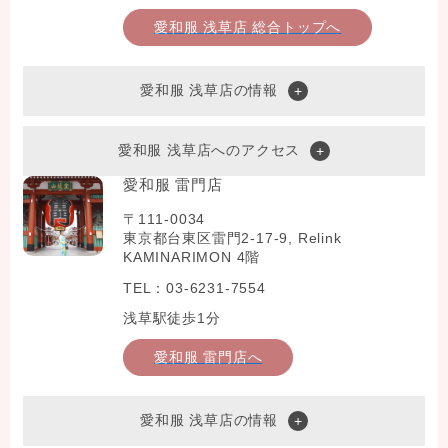
愛和服 浅草店 総合トップへ
愛和服 浅草店の情報
愛和服 浅草店へのアクセス
愛和服 雷門店
〒111-0034
東京都台東区雷門2-17-9, Relink
KAMINARIMON 4階
TEL：03-6231-7554
浅草駅徒歩1分
愛和服 雷門店へ
愛和服 浅草店の情報