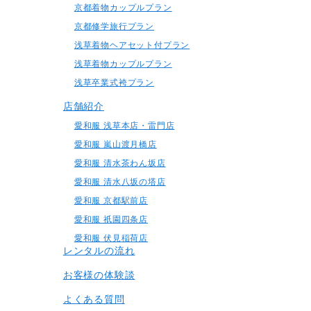
京都着物カップルプラン
京都修学旅行プラン
浅草着物ヘアセット付プラン
浅草着物カップルプラン
浅草卒業式袴プラン
店舗紹介
愛和服 浅草本店・雷門店
愛和服 嵐山渡月橋店
愛和服 清水茶わん坂店
愛和服 清水八坂の塔店
愛和服 京都駅前店
愛和服 祇園四条店
愛和服 伏見稲荷店
レンタルの流れ
お客様の体験談
よくある質問