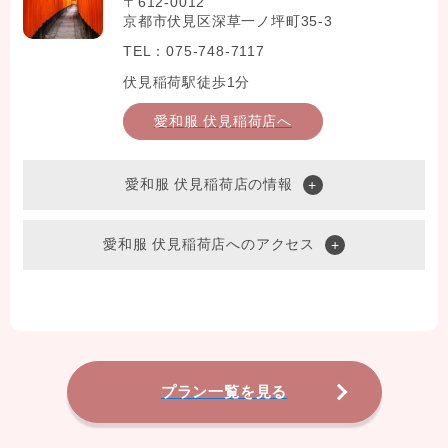
〒612-0012
京都市伏見区深草一ノ坪町35-3
TEL：075-748-7117
伏見稲荷駅徒歩1分
愛和服 伏見稲荷店へ
愛和服 伏見稲荷店の情報
愛和服 伏見稲荷店へのアクセス
プラン一覧を見る