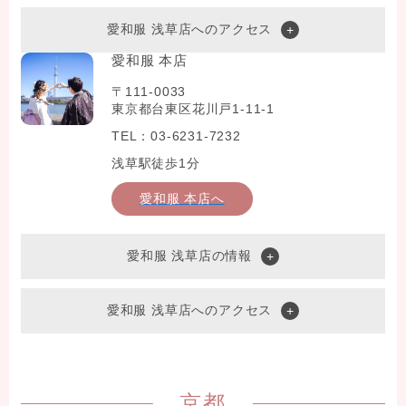
愛和服 浅草店へのアクセス
愛和服 本店
〒111-0033
東京都台東区花川戸1-11-1
TEL：03-6231-7232
浅草駅徒歩1分
愛和服 本店へ
愛和服 浅草店の情報
愛和服 浅草店へのアクセス
京都