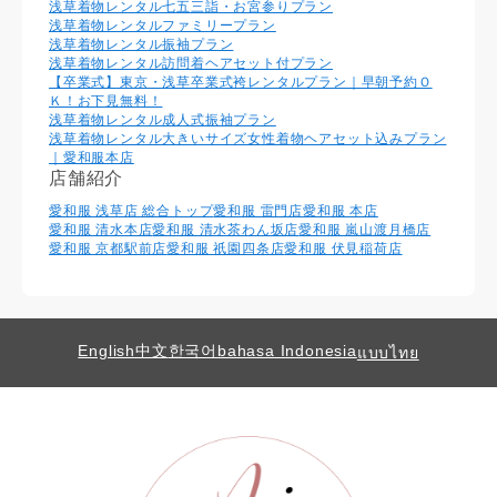
浅草着物レンタル七五三詣・お宮参りプラン
浅草着物レンタルファミリープラン
浅草着物レンタル振袖プラン
浅草着物レンタル訪問着ヘアセット付プラン
【卒業式】東京・浅草卒業式袴レンタルプラン｜早朝予約Ｏ
Ｋ！お下見無料！
浅草着物レンタル成人式振袖プラン
浅草着物レンタル大きいサイズ女性着物ヘアセット込みプラン
｜愛和服本店
店舗紹介
愛和服 浅草店 総合トップ
愛和服 雷門店
愛和服 本店
愛和服 清水本店
愛和服 清水茶わん坂店
愛和服 嵐山渡月橋店
愛和服 京都駅前店
愛和服 祇園四条店
愛和服 伏見稲荷店
English
中文
한국어
bahasa Indonesia
แบบไทย