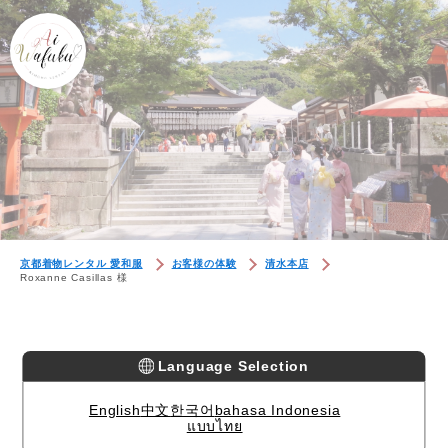
京都着物レンタル 愛和服
お客様の体験
清水本店
Roxanne Casillas 様
Language Selection
English
中文
한국어
bahasa Indonesia
แบบไทย