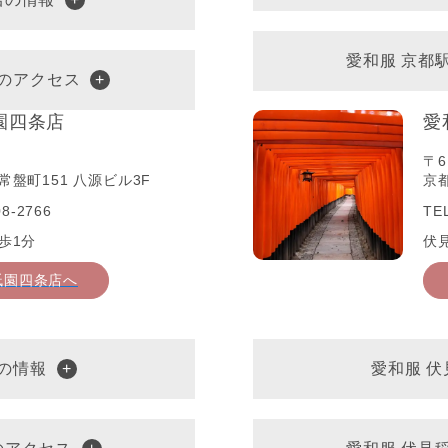
愛和服 京都
へのアクセス
園四条店
愛
〒6
盤町151 八源ビル3F
京
8-2766
TE
歩1分
伏
祇園四条店へ
の情報
愛和服 