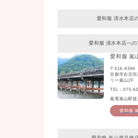
愛和服 清水本店
愛和服 清水本店への
愛和服 嵐
〒616-8384
京都市右京区
リー嵐山2F
TEL：075-60
嵐電嵐山駅徒
愛和服 
愛和服 嵐山渡月橋