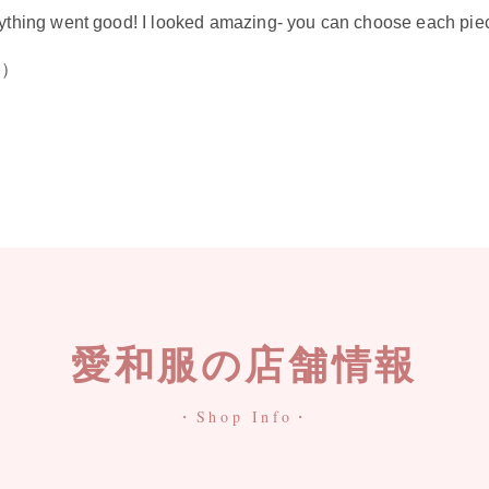
erything went good! I looked amazing- you can choose each piec
り）
愛和服の店舗情報
・Shop Info・