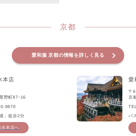
京都
愛和服 京都の情報を詳しく見る
水本店
愛
〒6
野町87ｰ16
京
0-9870
TE
道」徒歩2分
バ
清水本店へ