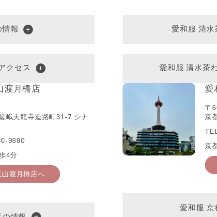
の情報
愛和服 清
アクセス
愛和服 清水茶
山渡月橋店
愛
〒6
嵯峨天龍寺造路町31-7 シナ
京都
TE
0-9880
京
歩4分
嵐山渡月橋店へ
愛和服 
店の情報