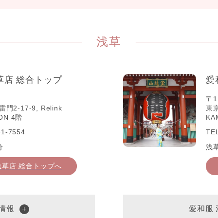
浅草
草店 総合トップ
愛
〒1
-17-9, Relink
東京
ON 4階
KA
1-7554
TE
分
浅
浅草店 総合トップへ
情報
愛和服