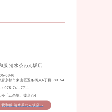
和服 清水茶わん坂店
05-0846
都府京都市東山区五条橋東6丁目583ｰ54
L：075-741-7711
ス停「五条坂」徒歩7分
愛和服 清水茶わん坂店へ