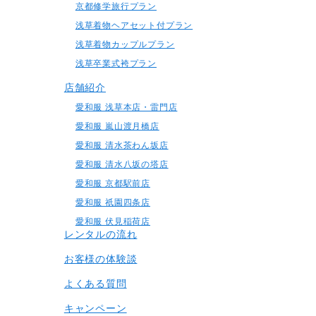
京都修学旅行プラン
浅草着物ヘアセット付プラン
浅草着物カップルプラン
浅草卒業式袴プラン
店舗紹介
愛和服 浅草本店・雷門店
愛和服 嵐山渡月橋店
愛和服 清水茶わん坂店
愛和服 清水八坂の塔店
愛和服 京都駅前店
愛和服 祇園四条店
愛和服 伏見稲荷店
レンタルの流れ
お客様の体験談
よくある質問
キャンペーン