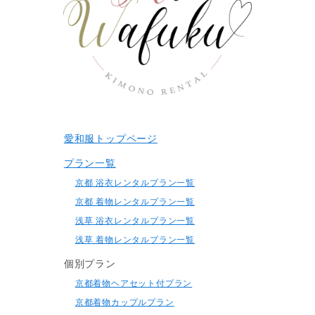
愛和服トップページ
プラン一覧
京都 浴衣レンタルプラン一覧
京都 着物レンタルプラン一覧
浅草 浴衣レンタルプラン一覧
浅草 着物レンタルプラン一覧
個別プラン
京都着物ヘアセット付プラン
京都着物カップルプラン