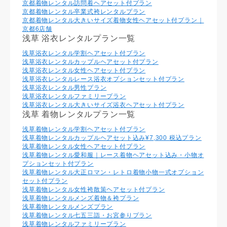
京都着物レンタル訪問着ヘアセット付プラン
京都着物レンタル卒業式袴レンタルプラン
京都着物レンタル大きいサイズ着物女性ヘアセット付プラン｜
京都6店舗
浅草 浴衣レンタルプラン一覧
浅草浴衣レンタル学割ヘアセット付プラン
浅草浴衣レンタルカップルヘアセット付プラン
浅草浴衣レンタル⼥性ヘアセット付プラン
浅草浴衣レンタルレース浴衣オプションセット付プラン
浅草浴衣レンタル男性プラン
浅草浴衣レンタルファミリープラン
浅草浴衣レンタル大きいサイズ浴衣ヘアセット付プラン
浅草 着物レンタルプラン一覧
浅草着物レンタル学割ヘアセット付プラン
浅草着物レンタルカップルヘアセット込み¥7,300 税込プラン
浅草着物レンタル⼥性ヘアセット付プラン
浅草着物レンタル愛和服｜レース着物ヘアセット込み・小物オ
プションセット付プラン
浅草着物レンタル大正ロマン・レトロ着物小物一式オプション
セット付プラン
浅草着物レンタル女性袴散策ヘアセット付プラン
浅草着物レンタルメンズ着物＆袴プラン
浅草着物レンタルメンズプラン
浅草着物レンタル七五三詣・お宮参りプラン
浅草着物レンタルファミリープラン