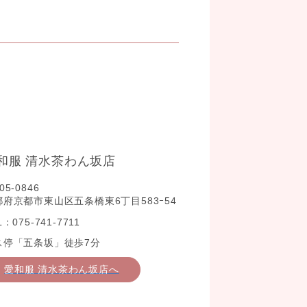
和服 清水茶わん坂店
05-0846
都府京都市東山区五条橋東6丁目583ｰ54
L：075-741-7711
ス停「五条坂」徒歩7分
愛和服 清水茶わん坂店へ