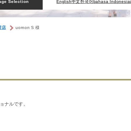
ge Selection
English
中文
한국어
bahasa Indonesia
荷店
uomon S 様
ョナルです。