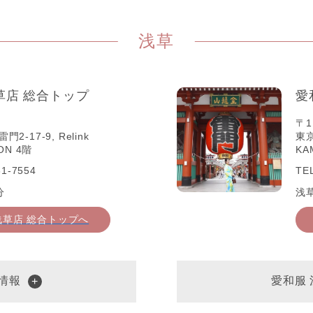
浅草
草店 総合トップ
愛
〒1
-17-9, Relink
東京
ON 4階
KA
1-7554
TE
分
浅
浅草店 総合トップへ
情報
愛和服