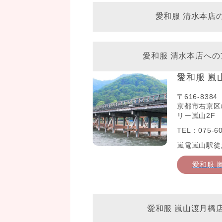
愛和服 清水本店
愛和服 清水本店への
愛和服 嵐
〒616-8384
京都市右京区
リー嵐山2F
TEL：075-60
嵐電嵐山駅徒
愛和服 
愛和服 嵐山渡月橋