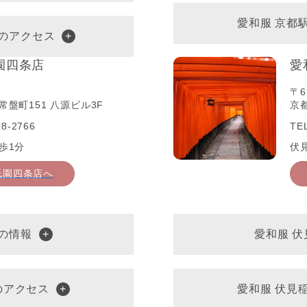
愛和服 京都
へのアクセス
園四条店
愛
〒6
盤町151 八源ビル3F
京
8-2766
TE
歩1分
伏
祇園四条店へ
の情報
愛和服 
のアクセス
愛和服 伏見