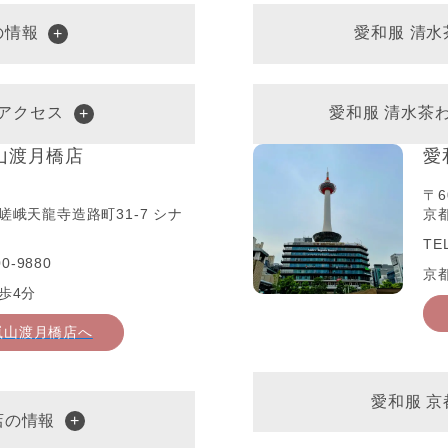
の情報
愛和服 清
アクセス
愛和服 清水茶
山渡月橋店
愛
〒6
嵯峨天龍寺造路町31-7 シナ
京都
TE
0-9880
京
歩4分
嵐山渡月橋店へ
愛和服 
店の情報