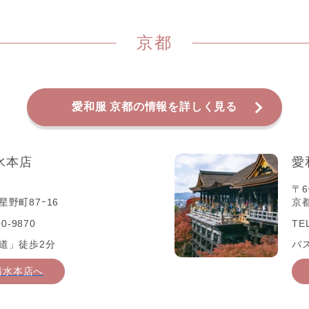
京都
愛和服 京都の情報を詳しく見る
水本店
愛
〒6
野町87ｰ16
京
0-9870
TE
道」徒歩2分
バ
清水本店へ