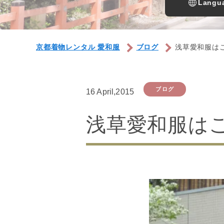
Langua
京都着物レンタル 愛和服
ブログ
浅草愛和服は
ブログ
16 April,2015
浅草愛和服は