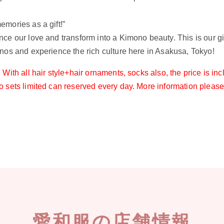
emories as a gift!”
ce our love and transform into a Kimono beauty. This is our gif
onos and experience the rich culture here in Asakusa, Tokyo!
! With all hair style+hair ornaments, socks also, the price is i
o sets limited can reserved every day. More information please
愛和服の店舗情報