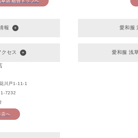
浅草店 総合トップへ
情報
愛和服
アクセス
愛和服 浅
店
川戸1-11-1
1-7232
分
本店へ