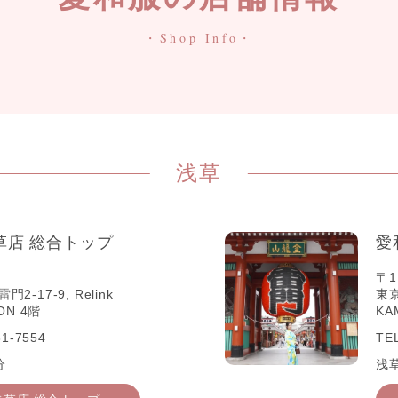
・Shop Info・
浅草
草店 総合トップ
愛
〒1
-17-9, Relink
東京
ON 4階
KA
1-7554
TE
分
浅