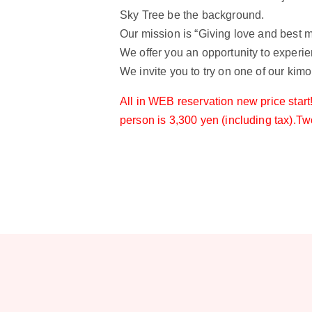
Sky Tree be the background.
Our mission is “Giving love and best m
We offer you an opportunity to experien
We invite you to try on one of our kim
All in WEB reservation new price start
person is 3,300 yen (including tax).Tw