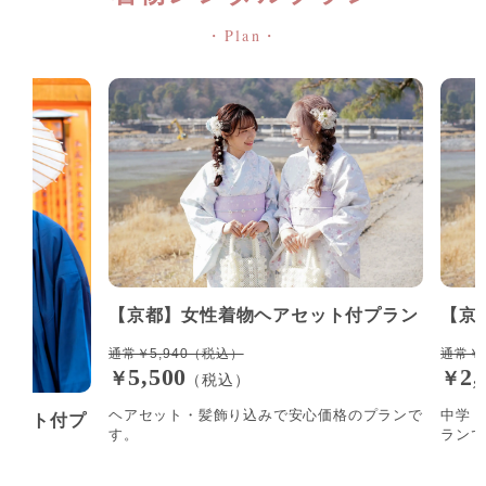
・Plan・
【京都】⼥性着物ヘアセット付プラン
【京
通常￥5,940（税込）
通常￥6
5,500
2,
￥
￥
（税込）
ヘアセット・髪飾り込みで安心価格のプランで
中学・
セット付プ
す。
ランで