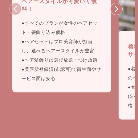
ヘアースタイルが可愛いく無
料！
●すべてのプランが女性のヘアセッ
ト・髪飾り込み価格
●ヘアセットはプロ美容師が担当
着
し、選べるヘアースタイルが豊富
サ
●ヘア髪飾りは選び放題・つけ放題
●着
●美容所登録済(市認可)で衛生面やサ
の一
ービス面は安心
●女
(S
格