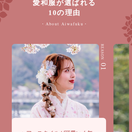
愛和服が選ばれる
10の理由
・About Aiwafuku・
REASON
01