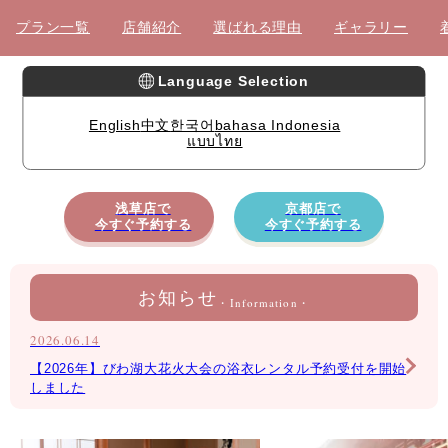
プラン一覧
店舗紹介
選ばれる理由
ギャラリー
Language Selection
English
中文
한국어
bahasa Indonesia
แบบไทย
浅草店で
京都店で
今すぐ予約する
今すぐ予約する
お知らせ
・Information・
2026.06.14
【2026年】びわ湖大花火大会の浴衣レンタル予約受付を開始
しました