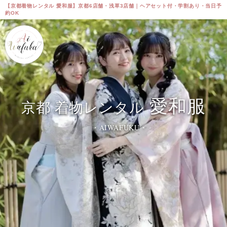
【京都着物レンタル 愛和服】京都6店舗・浅草3店舗｜ヘアセット付・学割あり・当日予
約OK
愛和服
京都 着物レンタル
・AIWAFUKU・