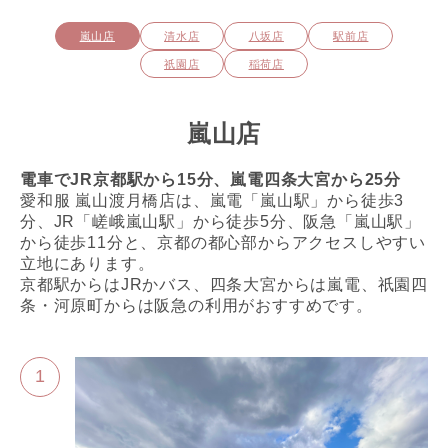
嵐山店
清水店
八坂店
駅前店
祇園店
稲荷店
嵐山店
電車でJR京都駅から15分、嵐電四条大宮から25分
愛和服 嵐山渡月橋店は、嵐電「嵐山駅」から徒歩3
分、JR「嵯峨嵐山駅」から徒歩5分、阪急「嵐山駅」
から徒歩11分と、京都の都心部からアクセスしやすい
立地にあります。
京都駅からはJRかバス、四条大宮からは嵐電、祇園四
条・河原町からは阪急の利用がおすすめです。