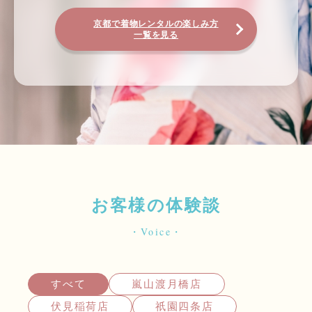
京都で着物レンタルの楽しみ方
一覧を見る
お客様の体験談
・Voice・
すべて
嵐山渡月橋店
伏見稲荷店
祇園四条店