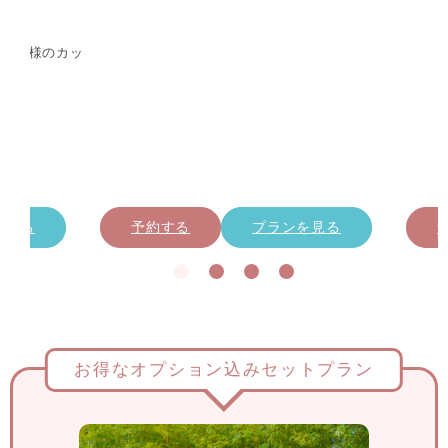
お一人様のカッ
を見る
予約する
プランを見る
お得なオプション込みセットプラン