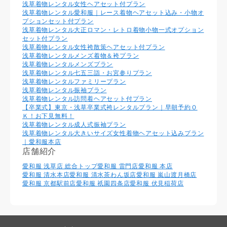
浅草着物レンタル⼥性ヘアセット付プラン
浅草着物レンタル愛和服｜レース着物ヘアセット込み・小物オ
プションセット付プラン
浅草着物レンタル大正ロマン・レトロ着物小物一式オプション
セット付プラン
浅草着物レンタル女性袴散策ヘアセット付プラン
浅草着物レンタルメンズ着物＆袴プラン
浅草着物レンタルメンズプラン
浅草着物レンタル七五三詣・お宮参りプラン
浅草着物レンタルファミリープラン
浅草着物レンタル振袖プラン
浅草着物レンタル訪問着ヘアセット付プラン
【卒業式】東京・浅草卒業式袴レンタルプラン｜早朝予約Ｏ
Ｋ！お下見無料！
浅草着物レンタル成人式振袖プラン
浅草着物レンタル大きいサイズ女性着物ヘアセット込みプラン
｜愛和服本店
店舗紹介
愛和服 浅草店 総合トップ
愛和服 雷門店
愛和服 本店
愛和服 清水本店
愛和服 清水茶わん坂店
愛和服 嵐山渡月橋店
愛和服 京都駅前店
愛和服 祇園四条店
愛和服 伏見稲荷店