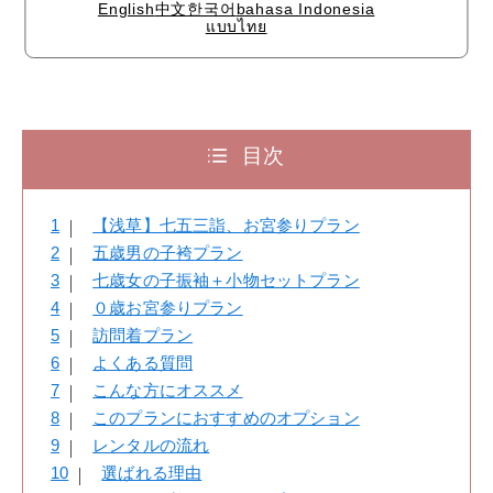
English
中文
한국어
bahasa Indonesia
แบบไทย
目次
1
【浅草】七五三詣、お宮参りプラン
2
五歳男の子袴プラン
3
七歳女の子振袖＋小物セットプラン
4
０歳お宮参りプラン
5
訪問着プラン
6
よくある質問
7
こんな方にオススメ
8
このプランにおすすめのオプション
9
レンタルの流れ
10
選ばれる理由