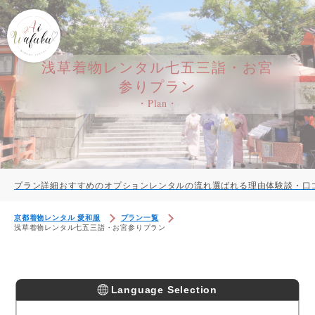
浅草着物レンタル七五三詣・お宮
参りプラン
・Plan・
プラン詳細
おすすめのオプション
レンタルの流れ
選ばれる理由
体験談・口
京都着物レンタル 愛和服
プラン一覧
浅草着物レンタル七五三詣・お宮参りプラン
Language Selection