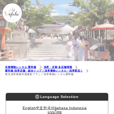
Photo
京都着物レンタル 愛和服
浅草・京都 各店舗情報
愛和服 浅草店舗 総合トップ｜浅草着物レンタル・浅草駅近く
東京浅草着物写真撮影プラン｜浅草着物レンタル愛和服
Language Selection
English
中文
한국어
bahasa Indonesia
แบบไทย