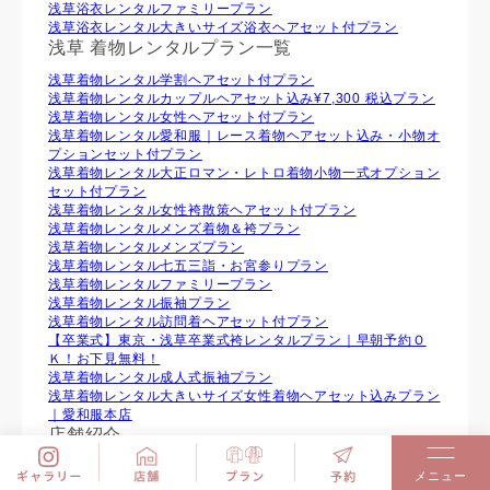
浅草浴衣レンタルファミリープラン
浅草浴衣レンタル大きいサイズ浴衣ヘアセット付プラン
浅草 着物レンタルプラン一覧
浅草着物レンタル学割ヘアセット付プラン
浅草着物レンタルカップルヘアセット込み¥7,300 税込プラン
浅草着物レンタル⼥性ヘアセット付プラン
浅草着物レンタル愛和服｜レース着物ヘアセット込み・小物オ
プションセット付プラン
浅草着物レンタル大正ロマン・レトロ着物小物一式オプション
セット付プラン
浅草着物レンタル女性袴散策ヘアセット付プラン
浅草着物レンタルメンズ着物＆袴プラン
浅草着物レンタルメンズプラン
浅草着物レンタル七五三詣・お宮参りプラン
浅草着物レンタルファミリープラン
浅草着物レンタル振袖プラン
浅草着物レンタル訪問着ヘアセット付プラン
【卒業式】東京・浅草卒業式袴レンタルプラン｜早朝予約Ｏ
Ｋ！お下見無料！
浅草着物レンタル成人式振袖プラン
浅草着物レンタル大きいサイズ女性着物ヘアセット込みプラン
｜愛和服本店
店舗紹介
愛和服 浅草店 総合トップ
愛和服 雷門店
愛和服 本店
メニュー
愛和服 清水本店
愛和服 清水茶わん坂店
愛和服 嵐山渡月橋店