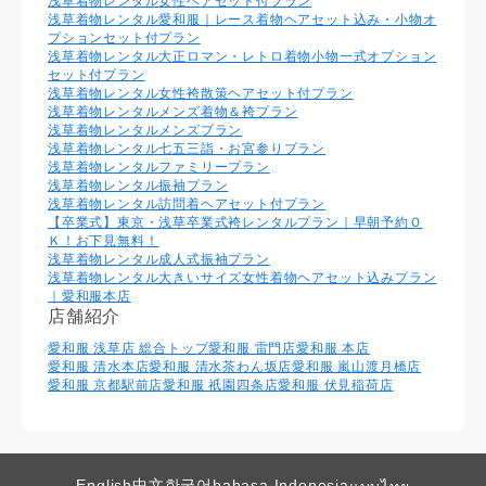
浅草着物レンタル⼥性ヘアセット付プラン
浅草着物レンタル愛和服｜レース着物ヘアセット込み・小物オ
プションセット付プラン
浅草着物レンタル大正ロマン・レトロ着物小物一式オプション
セット付プラン
浅草着物レンタル女性袴散策ヘアセット付プラン
浅草着物レンタルメンズ着物＆袴プラン
浅草着物レンタルメンズプラン
浅草着物レンタル七五三詣・お宮参りプラン
浅草着物レンタルファミリープラン
浅草着物レンタル振袖プラン
浅草着物レンタル訪問着ヘアセット付プラン
【卒業式】東京・浅草卒業式袴レンタルプラン｜早朝予約Ｏ
Ｋ！お下見無料！
浅草着物レンタル成人式振袖プラン
浅草着物レンタル大きいサイズ女性着物ヘアセット込みプラン
｜愛和服本店
店舗紹介
愛和服 浅草店 総合トップ
愛和服 雷門店
愛和服 本店
愛和服 清水本店
愛和服 清水茶わん坂店
愛和服 嵐山渡月橋店
愛和服 京都駅前店
愛和服 祇園四条店
愛和服 伏見稲荷店
English
中文
한국어
bahasa Indonesia