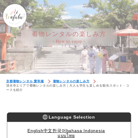
着物レンタルの楽しみ方
・How to enjoy・
京都着物レンタル 愛和服
着物レンタルの楽しみ方
清水寺エリアで着物レンタルの楽しみ方｜大人も学生も楽しめる観光スポット・コ
ースを紹介
Language Selection
English
中文
한국어
bahasa Indonesia
แบบไทย