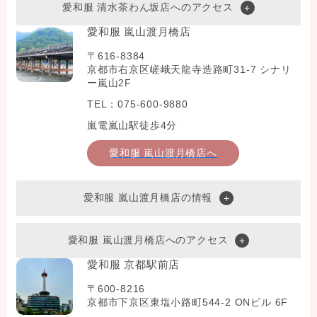
愛和服 清水茶わん坂店へのアクセス
愛和服 嵐山渡月橋店
〒616-8384
京都市右京区嵯峨天龍寺造路町31-7 シナリ
ー嵐山2F
TEL：075-600-9880
嵐電嵐山駅徒歩4分
愛和服 嵐山渡月橋店へ
愛和服 嵐山渡月橋店の情報
愛和服 嵐山渡月橋店へのアクセス
愛和服 京都駅前店
〒600-8216
京都市下京区東塩小路町544-2 ONビル 6F