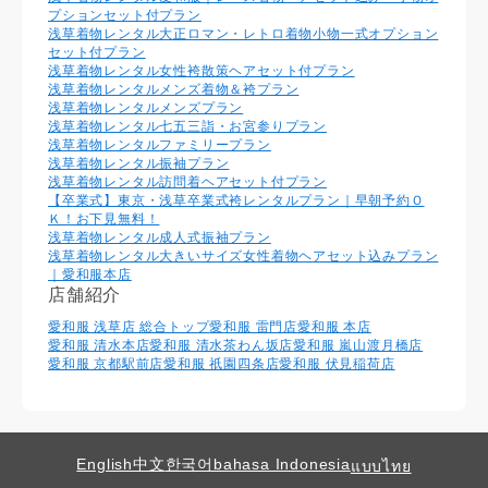
プションセット付プラン
浅草着物レンタル大正ロマン・レトロ着物小物一式オプション
セット付プラン
浅草着物レンタル女性袴散策ヘアセット付プラン
浅草着物レンタルメンズ着物＆袴プラン
浅草着物レンタルメンズプラン
浅草着物レンタル七五三詣・お宮参りプラン
浅草着物レンタルファミリープラン
浅草着物レンタル振袖プラン
浅草着物レンタル訪問着ヘアセット付プラン
【卒業式】東京・浅草卒業式袴レンタルプラン｜早朝予約Ｏ
Ｋ！お下見無料！
浅草着物レンタル成人式振袖プラン
浅草着物レンタル大きいサイズ女性着物ヘアセット込みプラン
｜愛和服本店
店舗紹介
愛和服 浅草店 総合トップ
愛和服 雷門店
愛和服 本店
愛和服 清水本店
愛和服 清水茶わん坂店
愛和服 嵐山渡月橋店
愛和服 京都駅前店
愛和服 祇園四条店
愛和服 伏見稲荷店
English
中文
한국어
bahasa Indonesia
แบบไทย