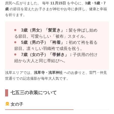
庶民へ広がりました。 毎年
11月15日
を中心に、
3歳・5歳・7
歳
の節目を迎えたお子さまが神社やお寺に参拝し、健康と幸福
を祈ります。
3歳（男女）「髪置き」：
髪を伸ばし始め
る節目。可愛らしい「被布」スタイル。
5歳（男の子）「袴着」：
初めて袴を着る
節目。凛々しい羽織袴で成長を祝う。
7歳（女の子）「帯解き」：
子供用の付け
紐から大人と同じ帯結びへ。
浅草エリアでは、
浅草寺・浅草神社
へのお参りと、雷門・仲見
世通りでの記念撮影が毎年大人気です。
七五三の衣装について
女の子