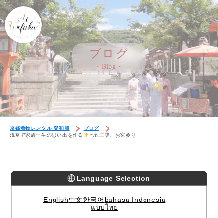
ブログ
・Blog・
京都着物レンタル 愛和服
ブログ
浅草で家族一生の思い出を作る
七五三詣、お宮参り
Language Selection
English
中文
한국어
bahasa Indonesia
แบบไทย