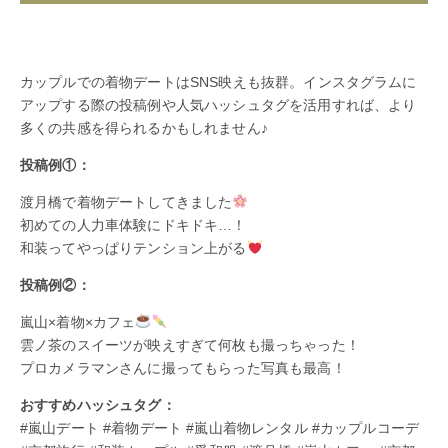
カップルでの着物デートはSNS映えも抜群。インスタグラムに
アップする際の投稿例や人気ハッシュタグを活用すれば、より
多くの共感を得られるかもしれません♪
投稿例①：
渡月橋で着物デートしてきました
初めての人力車体験にドキドキ…！
和装ってやっぱりテンション上がる
投稿例②：
嵐山×着物×カフェ
雲ノ茶のスイーツが映えすぎて何枚も撮っちゃった！
プロカメラマンさんに撮ってもらった写真も最高！
おすすめハッシュタグ：
#嵐山デート #着物デート #嵐山着物レンタル #カップルコーデ