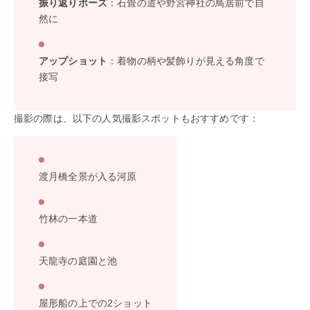
振り返りポーズ
：石畳の道や野宮神社の鳥居前で自
然に
アップショット
：着物の柄や髪飾りが見える角度で
接写
撮影の際は、以下の人気撮影スポットもおすすめです：
渡月橋全景が入る河原
竹林の一本道
天龍寺の庭園と池
屋形船の上での2ショット