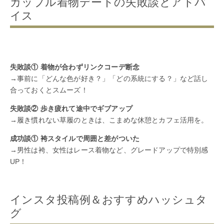
カップル着物デートの失敗談とアドバ
イス
失敗談① 着物が合わずリンクコーデ断念
→事前に「どんな色が好き？」「どの系統にする？」など話し
合っておくとスムーズ！
失敗談② 歩き疲れて途中でギブアップ
→履き慣れない草履のときは、こまめな休憩とカフェ活用を。
成功談① 袴スタイルで周囲と差がついた
→男性は袴、女性はレース着物など、グレードアップで特別感
UP！
インスタ投稿例＆おすすめハッシュタ
グ