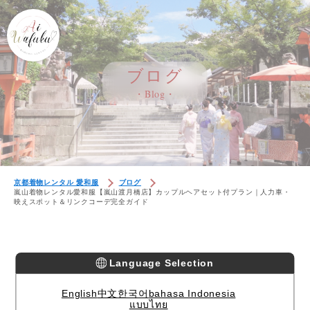
ブログ
・Blog・
京都着物レンタル 愛和服
ブログ
嵐山着物レンタル愛和服【嵐山渡月橋店】カップルヘアセット付プラン｜人力車・
映えスポット＆リンクコーデ完全ガイド
Language Selection
English
中文
한국어
bahasa Indonesia
แบบไทย