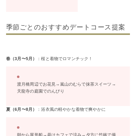
季節ごとのおすすめデートコース提案
春（3月〜5月）
：桜と着物でロマンチック！
渡月橋周辺でお花見→嵐山のむらで抹茶スイーツ→
天龍寺の庭園でのんびり
夏（6月〜8月）
：浴衣風の軽やかな着物で爽やかに
朝から屋形船→昼はカフェで涼み→夕方に竹林で撮