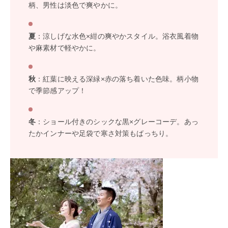
柄、男性は淡色で爽やかに。
夏
：涼しげな水色×紺の爽やかスタイル。浴衣風着物
や麻素材で軽やかに。
秋
：紅葉に映える深緑×赤の落ち着いた色味。柄小物
で季節感アップ！
冬
：ショール付きのシックな黒×グレーコーデ。あっ
たかインナーや足袋で寒さ対策もばっちり。