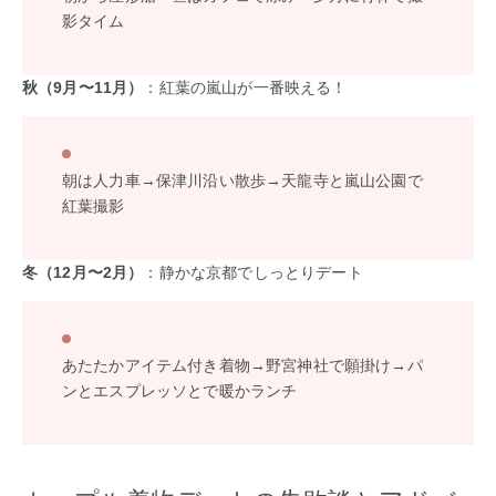
影タイム
秋（9月〜11月）
：紅葉の嵐山が一番映える！
朝は人力車→保津川沿い散歩→天龍寺と嵐山公園で
紅葉撮影
冬（12月〜2月）
：静かな京都でしっとりデート
あたたかアイテム付き着物→野宮神社で願掛け→パ
ンとエスプレッソとで暖かランチ