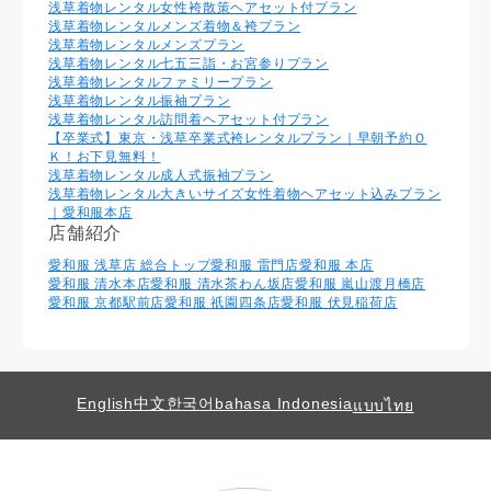
浅草着物レンタル女性袴散策ヘアセット付プラン
浅草着物レンタルメンズ着物＆袴プラン
浅草着物レンタルメンズプラン
浅草着物レンタル七五三詣・お宮参りプラン
浅草着物レンタルファミリープラン
浅草着物レンタル振袖プラン
浅草着物レンタル訪問着ヘアセット付プラン
【卒業式】東京・浅草卒業式袴レンタルプラン｜早朝予約Ｏ
Ｋ！お下見無料！
浅草着物レンタル成人式振袖プラン
浅草着物レンタル大きいサイズ女性着物ヘアセット込みプラン
｜愛和服本店
店舗紹介
愛和服 浅草店 総合トップ
愛和服 雷門店
愛和服 本店
愛和服 清水本店
愛和服 清水茶わん坂店
愛和服 嵐山渡月橋店
愛和服 京都駅前店
愛和服 祇園四条店
愛和服 伏見稲荷店
English
中文
한국어
bahasa Indonesia
แบบไทย