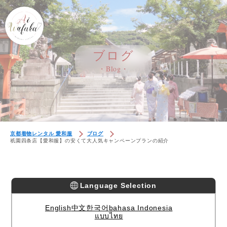
ブログ
・Blog・
京都着物レンタル 愛和服
ブログ
祇園四条店【愛和服】の安くて大人気キャンペーンプランの紹介
Language Selection
English
中文
한국어
bahasa Indonesia
แบบไทย