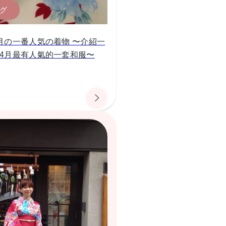
グ
4月の一番人気の着物 〜介紹一
5年4月最有人氣的一套和服〜
9