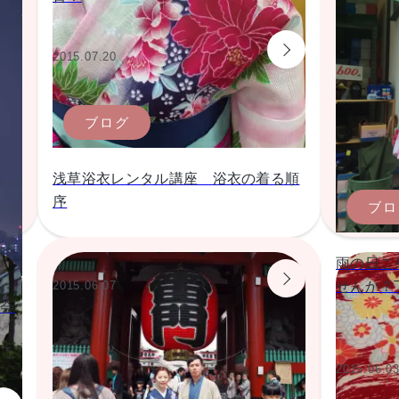
2015.07.20
ブログ
浅草浴衣レンタル講座 浴衣の着る順
序
ブロ
雨の日こ
2015.06.07
せんか？
大会
2015.06.0