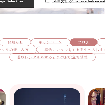
ge Selection
English
中文
한국어
bahasa Indonesia
お知らせ
キャンペーン
ブログ
ンタルの楽しみ方
着物レンタルをする学⽣へのおす
着物レンタルをするときのお役立ち情報