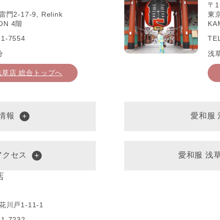
〒1
-17-9, Relink
東京
ON 4階
KA
1-7554
TE
分
浅
浅草店 総合トップへ
情報
愛和服
アクセス
愛和服 浅
店
川戸1-11-1
1-7232