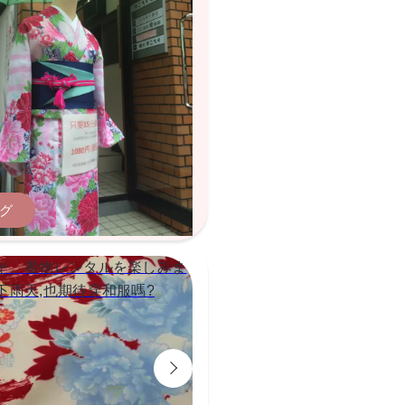
グ
そ、着物レンタルを楽しみま
下雨天,也期待穿和服嗎?
3