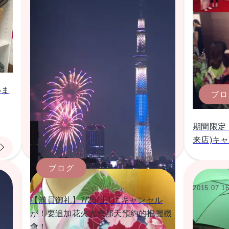
めま
ブロ
期間限定
来店)キャ
ブログ
2015.07.1
【満員御礼】7/25(土) にキャンセル
が！要追加花火大會那天預約的把握機
會！