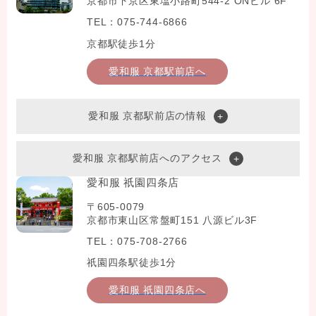
京都市下京区東塩小路町544-2 ONビル 6F
TEL：075-744-6866
京都駅徒歩1分
愛和服 京都駅前店へ
愛和服 京都駅前店の情報
愛和服 京都駅前店へのアクセス
愛和服 祇園四条店
〒605-0079
京都市東山区常盤町151 八源ビル3F
TEL：075-708-2766
祇園四条駅徒歩1分
愛和服 祇園四条店へ