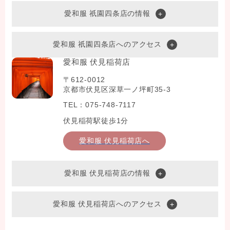
愛和服 祇園四条店の情報
愛和服 祇園四条店へのアクセス
愛和服 伏見稲荷店
〒612-0012
京都市伏見区深草一ノ坪町35-3
TEL：075-748-7117
伏見稲荷駅徒歩1分
愛和服 伏見稲荷店へ
愛和服 伏見稲荷店の情報
愛和服 伏見稲荷店へのアクセス