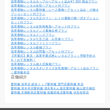
浅草着物レンタルカップルヘアセット込み¥7,300 税込プラン
浅草着物レンタル⼥性ヘアセット付プラン
浅草着物レンタル愛和服｜レース着物ヘアセット込み・小物オ
プションセット付プラン
浅草着物レンタル大正ロマン・レトロ着物小物一式オプション
セット付プラン
浅草着物レンタル女性袴散策ヘアセット付プラン
浅草着物レンタルメンズ着物＆袴プラン
浅草着物レンタルメンズプラン
浅草着物レンタル七五三詣・お宮参りプラン
浅草着物レンタルファミリープラン
浅草着物レンタル振袖プラン
浅草着物レンタル訪問着ヘアセット付プラン
【卒業式】東京・浅草卒業式袴レンタルプラン｜早朝予約Ｏ
Ｋ！お下見無料！
浅草着物レンタル成人式振袖プラン
浅草着物レンタル大きいサイズ女性着物ヘアセット込みプラン
｜愛和服本店
店舗紹介
愛和服 浅草店 総合トップ
愛和服 雷門店
愛和服 本店
愛和服 清水本店
愛和服 清水茶わん坂店
愛和服 嵐山渡月橋店
愛和服 京都駅前店
愛和服 祇園四条店
愛和服 伏見稲荷店