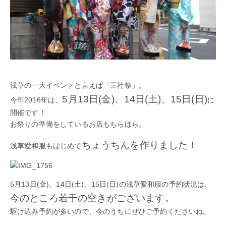
浅草の一大イベントと言えば「三社祭」。
5月13日(金)、14日(土)、15日(日)
今年2016年は、
に
開催です！
お祭りの準備をしているお店もちらほら。
ちょうちんを作りました！
浅草愛和服もはじめて
5月13日(金)、14日(土)、15日(日)の浅草愛和服の予約状況は、
今のところ若干の空きがございます。
駆け込み予約が多いので、今のうちにぜひご予約くださいね。