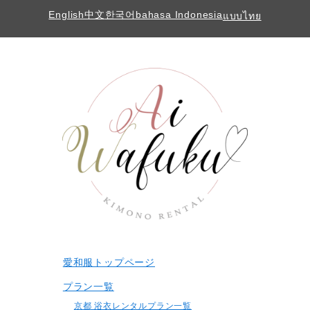
English
中文
한국어
bahasa Indonesia
แบบไทย
愛和服トップページ
プラン一覧
京都 浴衣レンタルプラン一覧