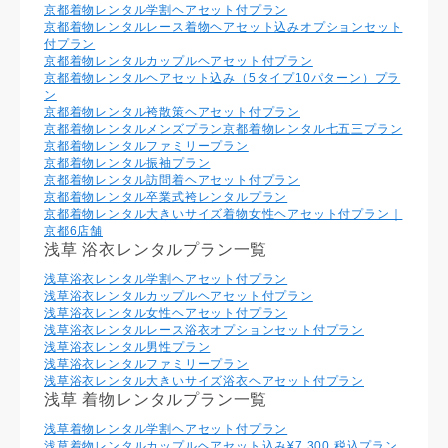
京都着物レンタル学割ヘアセット付プラン
京都着物レンタルレース着物ヘアセット込みオプションセット
付プラン
京都着物レンタルカップルヘアセット付プラン
京都着物レンタルヘアセット込み（5タイプ10パターン）プラ
ン
京都着物レンタル袴散策ヘアセット付プラン
京都着物レンタルメンズプラン
京都着物レンタル七五三プラン
京都着物レンタルファミリープラン
京都着物レンタル振袖プラン
京都着物レンタル訪問着ヘアセット付プラン
京都着物レンタル卒業式袴レンタルプラン
京都着物レンタル大きいサイズ着物女性ヘアセット付プラン｜
京都6店舗
浅草 浴衣レンタルプラン一覧
浅草浴衣レンタル学割ヘアセット付プラン
浅草浴衣レンタルカップルヘアセット付プラン
浅草浴衣レンタル⼥性ヘアセット付プラン
浅草浴衣レンタルレース浴衣オプションセット付プラン
浅草浴衣レンタル男性プラン
浅草浴衣レンタルファミリープラン
浅草浴衣レンタル大きいサイズ浴衣ヘアセット付プラン
浅草 着物レンタルプラン一覧
浅草着物レンタル学割ヘアセット付プラン
浅草着物レンタルカップルヘアセット込み¥7,300 税込プラン