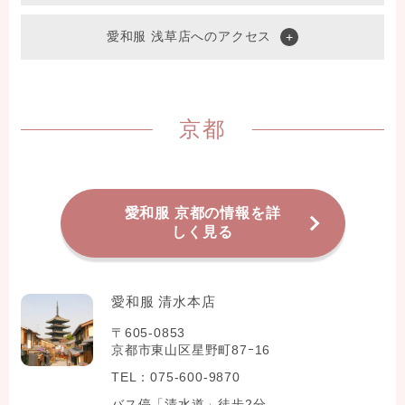
愛和服 浅草店へのアクセス
京都
愛和服 京都の情報を詳
しく見る
愛和服 清水本店
〒605-0853
京都市東山区星野町87ｰ16
TEL：075-600-9870
バス停「清水道」徒歩2分