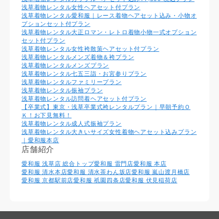
浅草着物レンタル⼥性ヘアセット付プラン
浅草着物レンタル愛和服｜レース着物ヘアセット込み・小物オ
プションセット付プラン
浅草着物レンタル大正ロマン・レトロ着物小物一式オプション
セット付プラン
浅草着物レンタル女性袴散策ヘアセット付プラン
浅草着物レンタルメンズ着物＆袴プラン
浅草着物レンタルメンズプラン
浅草着物レンタル七五三詣・お宮参りプラン
浅草着物レンタルファミリープラン
浅草着物レンタル振袖プラン
浅草着物レンタル訪問着ヘアセット付プラン
【卒業式】東京・浅草卒業式袴レンタルプラン｜早朝予約Ｏ
Ｋ！お下見無料！
浅草着物レンタル成人式振袖プラン
浅草着物レンタル大きいサイズ女性着物ヘアセット込みプラン
｜愛和服本店
店舗紹介
愛和服 浅草店 総合トップ
愛和服 雷門店
愛和服 本店
愛和服 清水本店
愛和服 清水茶わん坂店
愛和服 嵐山渡月橋店
愛和服 京都駅前店
愛和服 祇園四条店
愛和服 伏見稲荷店