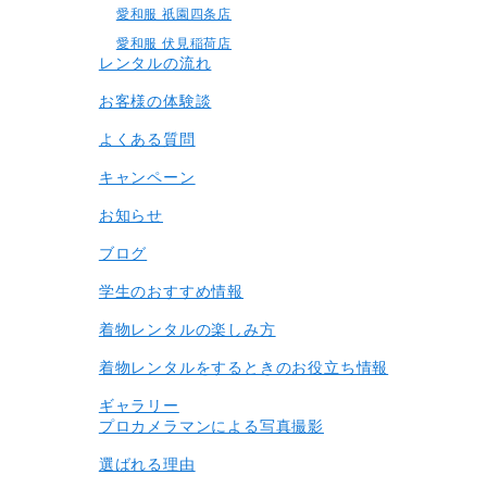
愛和服 祇園四条店
愛和服 伏見稲荷店
レンタルの流れ
お客様の体験談
よくある質問
キャンペーン
お知らせ
ブログ
学生のおすすめ情報
着物レンタルの楽しみ⽅
着物レンタルをするときのお役立ち情報
ギャラリー
プロカメラマンによる写真撮影
選ばれる理由