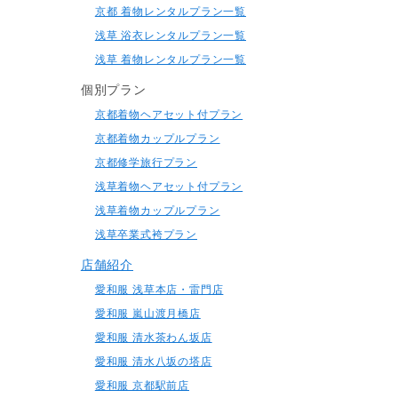
京都 着物レンタルプラン一覧
浅草 浴衣レンタルプラン一覧
浅草 着物レンタルプラン一覧
個別プラン
京都着物ヘアセット付プラン
京都着物カップルプラン
京都修学旅行プラン
浅草着物ヘアセット付プラン
浅草着物カップルプラン
浅草卒業式袴プラン
店舗紹介
愛和服 浅草本店・雷門店
愛和服 嵐山渡月橋店
愛和服 清水茶わん坂店
愛和服 清水八坂の塔店
愛和服 京都駅前店