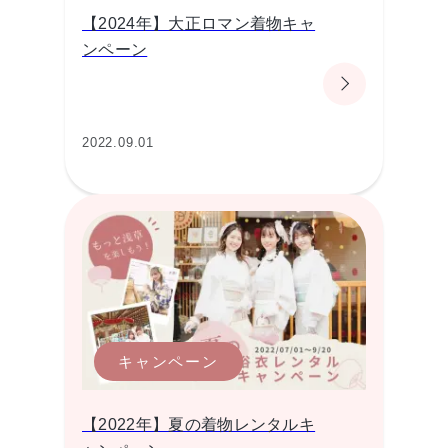
【2024年】大正ロマン着物キャ
ンペーン
2022.09.01
キャンペーン
【2022年】夏の着物レンタルキ