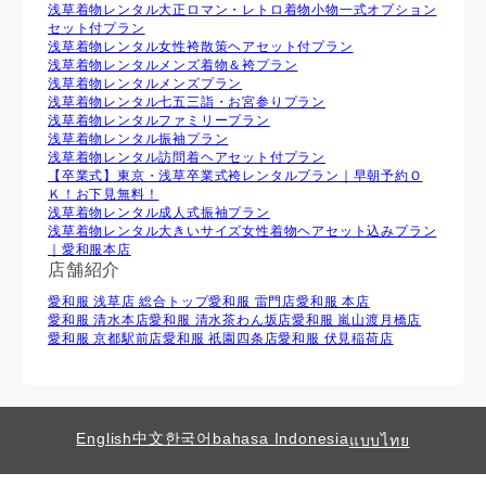
浅草着物レンタル大正ロマン・レトロ着物小物一式オプション
セット付プラン
浅草着物レンタル女性袴散策ヘアセット付プラン
浅草着物レンタルメンズ着物＆袴プラン
浅草着物レンタルメンズプラン
浅草着物レンタル七五三詣・お宮参りプラン
浅草着物レンタルファミリープラン
浅草着物レンタル振袖プラン
浅草着物レンタル訪問着ヘアセット付プラン
【卒業式】東京・浅草卒業式袴レンタルプラン｜早朝予約Ｏ
Ｋ！お下見無料！
浅草着物レンタル成人式振袖プラン
浅草着物レンタル大きいサイズ女性着物ヘアセット込みプラン
｜愛和服本店
店舗紹介
愛和服 浅草店 総合トップ
愛和服 雷門店
愛和服 本店
愛和服 清水本店
愛和服 清水茶わん坂店
愛和服 嵐山渡月橋店
愛和服 京都駅前店
愛和服 祇園四条店
愛和服 伏見稲荷店
English
中文
한국어
bahasa Indonesia
แบบไทย