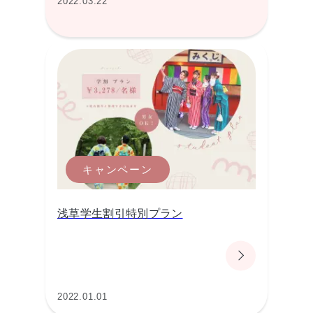
2022.03.22
キャンペーン
浅草学生割引特別プラン
2022.01.01