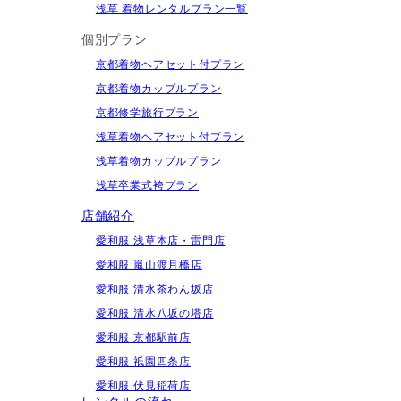
浅草 着物レンタルプラン一覧
個別プラン
京都着物ヘアセット付プラン
京都着物カップルプラン
京都修学旅行プラン
浅草着物ヘアセット付プラン
浅草着物カップルプラン
浅草卒業式袴プラン
店舗紹介
愛和服 浅草本店・雷門店
愛和服 嵐山渡月橋店
愛和服 清水茶わん坂店
愛和服 清水八坂の塔店
愛和服 京都駅前店
愛和服 祇園四条店
愛和服 伏見稲荷店