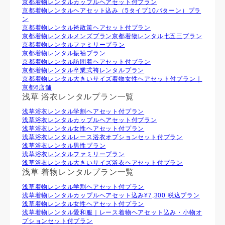
京都着物レンタルカップルヘアセット付プラン
京都着物レンタルヘアセット込み（5タイプ10パターン）プラ
ン
京都着物レンタル袴散策ヘアセット付プラン
京都着物レンタルメンズプラン
京都着物レンタル七五三プラン
京都着物レンタルファミリープラン
京都着物レンタル振袖プラン
京都着物レンタル訪問着ヘアセット付プラン
京都着物レンタル卒業式袴レンタルプラン
京都着物レンタル大きいサイズ着物女性ヘアセット付プラン｜
京都6店舗
浅草 浴衣レンタルプラン一覧
浅草浴衣レンタル学割ヘアセット付プラン
浅草浴衣レンタルカップルヘアセット付プラン
浅草浴衣レンタル⼥性ヘアセット付プラン
浅草浴衣レンタルレース浴衣オプションセット付プラン
浅草浴衣レンタル男性プラン
浅草浴衣レンタルファミリープラン
浅草浴衣レンタル大きいサイズ浴衣ヘアセット付プラン
浅草 着物レンタルプラン一覧
浅草着物レンタル学割ヘアセット付プラン
浅草着物レンタルカップルヘアセット込み¥7,300 税込プラン
浅草着物レンタル⼥性ヘアセット付プラン
浅草着物レンタル愛和服｜レース着物ヘアセット込み・小物オ
プションセット付プラン