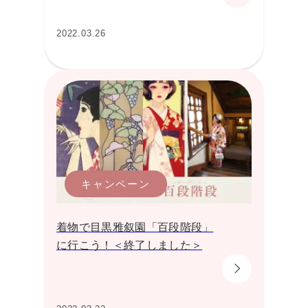
2022.03.26
キャンペーン
着物で目黒雅叙園「百段階段」
に行こう！＜終了しました＞