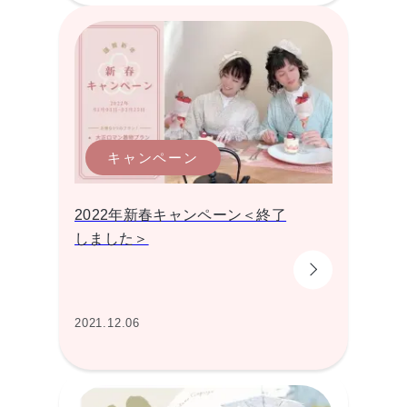
キャンペーン
2022年新春キャンペーン＜終了
しました＞
2021.12.06