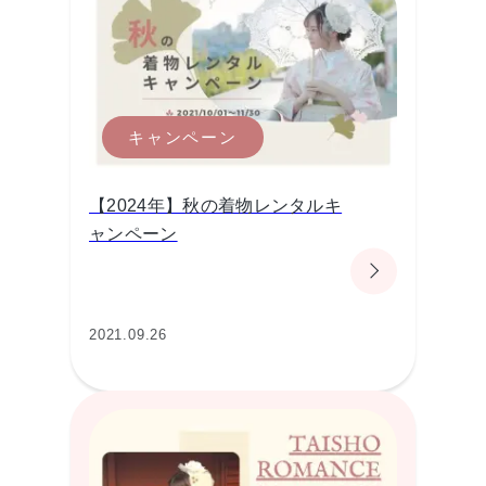
キャンペーン
【2024年】秋の着物レンタルキ
ャンペーン
2021.09.26