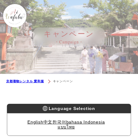
キャンペーン
・Campaign・
京都着物レンタル 愛和服
キャンペーン
Language Selection
English
中文
한국어
bahasa Indonesia
แบบไทย