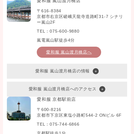
愛和服 嵐山渡月橋店
〒616-8384
京都市右京区嵯峨天龍寺造路町31-7 シナリ
ー嵐山2F
TEL：075-600-9880
嵐電嵐山駅徒歩4分
愛和服 嵐山渡月橋店へ
愛和服 嵐山渡月橋店の情報
愛和服 嵐山渡月橋店へのアクセス
愛和服 京都駅前店
〒600-8216
京都市下京区東塩小路町544-2 ONビル 6F
TEL：075-744-6866
京都駅徒歩1分