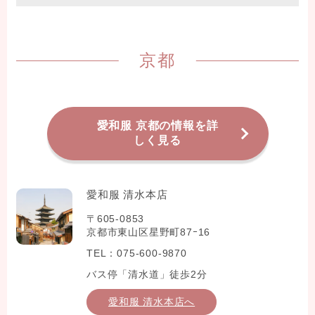
京都
愛和服 京都の情報を詳
しく見る
愛和服 清水本店
〒605-0853
京都市東山区星野町87ｰ16
TEL：075-600-9870
バス停「清水道」徒歩2分
愛和服 清水本店へ