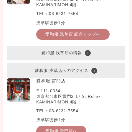
KAMINARIMON 4階
TEL：03-6231-7554
浅草駅徒歩1分
愛和服 浅草店 総合トップへ
愛和服 浅草店の情報
愛和服 浅草店へのアクセス
愛和服 雷門店
〒111-0034
東京都台東区雷門2-17-9, Relink
KAMINARIMON 4階
TEL：03-6231-7554
浅草駅徒歩1分
愛和服 雷門店へ