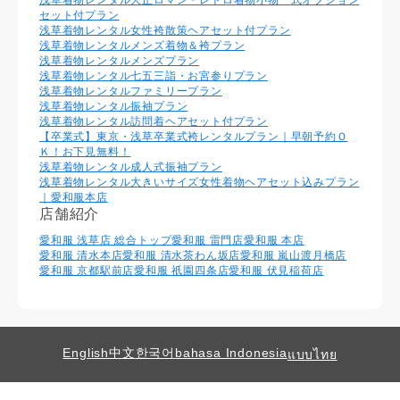
浅草着物レンタル大正ロマン・レトロ着物小物一式オプション
セット付プラン
浅草着物レンタル女性袴散策ヘアセット付プラン
浅草着物レンタルメンズ着物＆袴プラン
浅草着物レンタルメンズプラン
浅草着物レンタル七五三詣・お宮参りプラン
浅草着物レンタルファミリープラン
浅草着物レンタル振袖プラン
浅草着物レンタル訪問着ヘアセット付プラン
【卒業式】東京・浅草卒業式袴レンタルプラン｜早朝予約Ｏ
Ｋ！お下見無料！
浅草着物レンタル成人式振袖プラン
浅草着物レンタル大きいサイズ女性着物ヘアセット込みプラン
｜愛和服本店
店舗紹介
愛和服 浅草店 総合トップ
愛和服 雷門店
愛和服 本店
愛和服 清水本店
愛和服 清水茶わん坂店
愛和服 嵐山渡月橋店
愛和服 京都駅前店
愛和服 祇園四条店
愛和服 伏見稲荷店
English
中文
한국어
bahasa Indonesia
แบบไทย