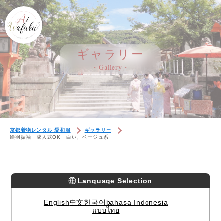
ギャラリー
・Gallery・
京都着物レンタル 愛和服
ギャラリー
絵羽振袖 成人式OK 白い、ベージュ系
Language Selection
English
中文
한국어
bahasa Indonesia
แบบไทย