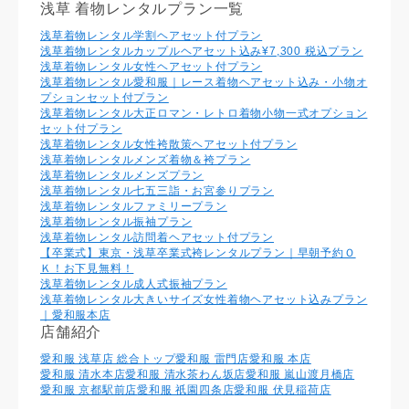
浅草 着物レンタルプラン一覧
浅草着物レンタル学割ヘアセット付プラン
浅草着物レンタルカップルヘアセット込み¥7,300 税込プラン
浅草着物レンタル⼥性ヘアセット付プラン
浅草着物レンタル愛和服｜レース着物ヘアセット込み・小物オ
プションセット付プラン
浅草着物レンタル大正ロマン・レトロ着物小物一式オプション
セット付プラン
浅草着物レンタル女性袴散策ヘアセット付プラン
浅草着物レンタルメンズ着物＆袴プラン
浅草着物レンタルメンズプラン
浅草着物レンタル七五三詣・お宮参りプラン
浅草着物レンタルファミリープラン
浅草着物レンタル振袖プラン
浅草着物レンタル訪問着ヘアセット付プラン
【卒業式】東京・浅草卒業式袴レンタルプラン｜早朝予約Ｏ
Ｋ！お下見無料！
浅草着物レンタル成人式振袖プラン
浅草着物レンタル大きいサイズ女性着物ヘアセット込みプラン
｜愛和服本店
店舗紹介
愛和服 浅草店 総合トップ
愛和服 雷門店
愛和服 本店
愛和服 清水本店
愛和服 清水茶わん坂店
愛和服 嵐山渡月橋店
愛和服 京都駅前店
愛和服 祇園四条店
愛和服 伏見稲荷店