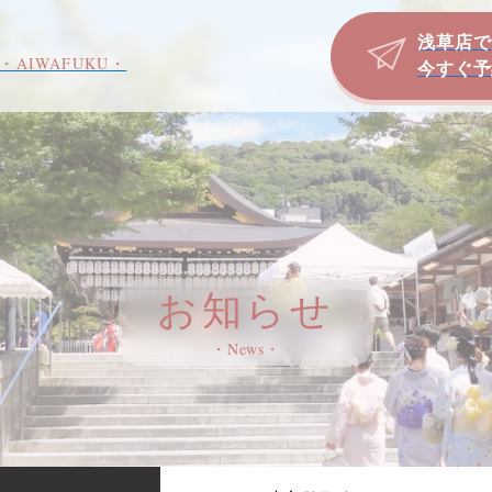
浅草店で
・AIWAFUKU・
今すぐ予
お知らせ
・News・