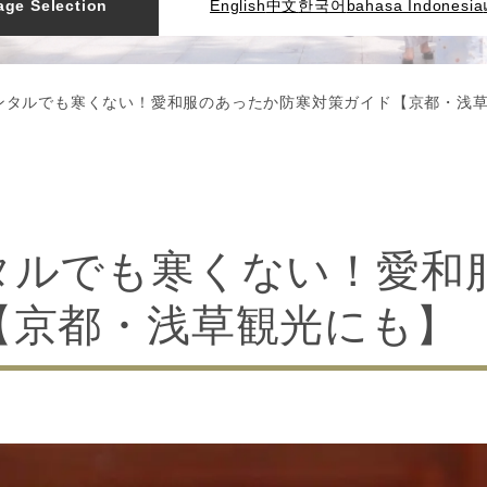
ge Selection
English
中文
한국어
bahasa Indonesia
ンタルでも寒くない！愛和服のあったか防寒対策ガイド【京都・浅
タルでも寒くない！愛和
【京都・浅草観光にも】