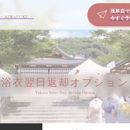
浅草店で
・AIWAFUKU・
今すぐ予
浴衣翌日返却オプション
Yukata Next-Day Return Option