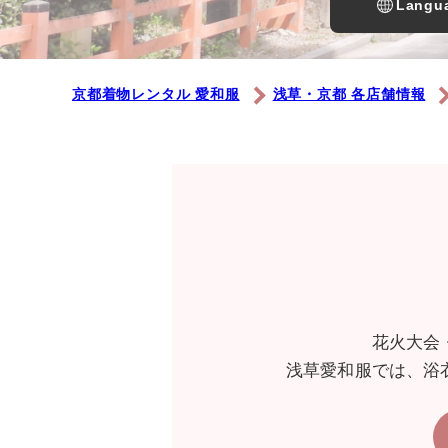
Langua
京都着物レンタル 愛和服
浅草・京都 各店舗情報
花火大会
浅草愛和服では、浴