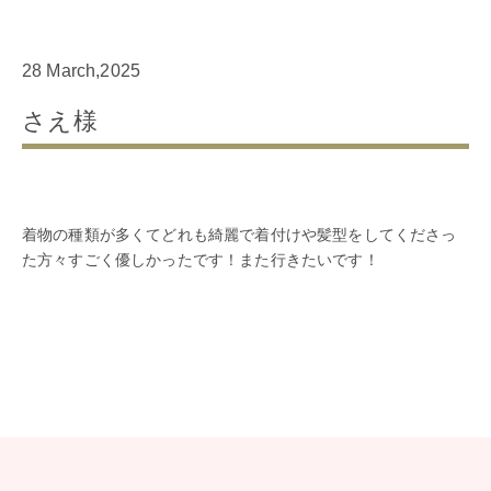
28 March,2025
さえ様
着物の種類が多くてどれも綺麗で着付けや髪型をしてくださっ
た方々すごく優しかったです！また行きたいです！