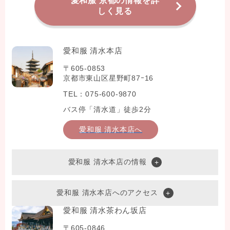
愛和服 京都の情報を詳
しく見る
愛和服 清水本店
〒605-0853
京都市東山区星野町87ｰ16
TEL：075-600-9870
バス停「清水道」徒歩2分
愛和服 清水本店へ
愛和服 清水本店の情報
愛和服 清水本店へのアクセス
愛和服 清水茶わん坂店
〒605-0846