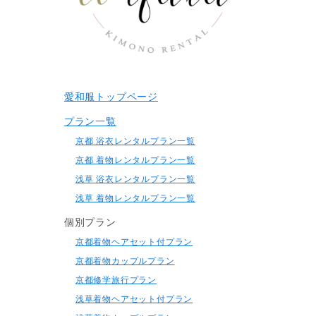
愛和服トップページ
プラン一覧
京都 浴衣レンタルプラン一覧
京都 着物レンタルプラン一覧
浅草 浴衣レンタルプラン一覧
浅草 着物レンタルプラン一覧
個別プラン
京都着物ヘアセット付プラン
京都着物カップルプラン
京都修学旅行プラン
浅草着物ヘアセット付プラン