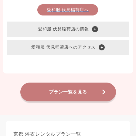
愛和服 伏見稲荷店へ
愛和服 伏見稲荷店の情報
愛和服 伏見稲荷店へのアクセス
プラン一覧を見る
京都 浴衣レンタルプラン一覧