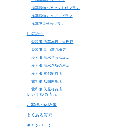
浅草着物ヘアセット付プラン
浅草着物カップルプラン
浅草卒業式袴プラン
店舗紹介
愛和服 浅草本店・雷門店
愛和服 嵐山渡月橋店
愛和服 清水茶わん坂店
愛和服 清水八坂の塔店
愛和服 京都駅前店
愛和服 祇園四条店
愛和服 伏見稲荷店
レンタルの流れ
お客様の体験談
よくある質問
キャンペーン