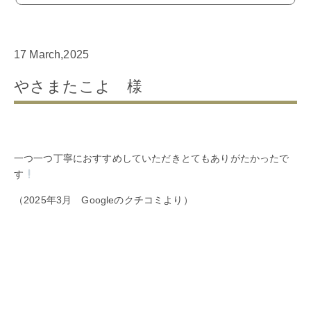
17 March,2025
やさまたこよ 様
一つ一つ丁寧におすすめしていただきとてもありがたかったで
す
（2025年3月 Googleのクチコミより）