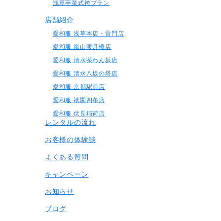
浅草卒業式袴プラン
店舗紹介
愛和服 浅草本店・雷門店
愛和服 嵐山渡月橋店
愛和服 清水茶わん坂店
愛和服 清水八坂の塔店
愛和服 京都駅前店
愛和服 祇園四条店
愛和服 伏見稲荷店
レンタルの流れ
お客様の体験談
よくある質問
キャンペーン
お知らせ
ブログ