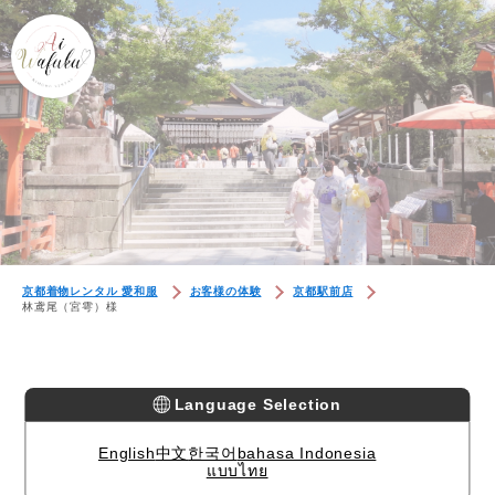
京都着物レンタル 愛和服
お客様の体験
京都駅前店
林鸢尾（宮雩）様
Language Selection
English
中文
한국어
bahasa Indonesia
แบบไทย