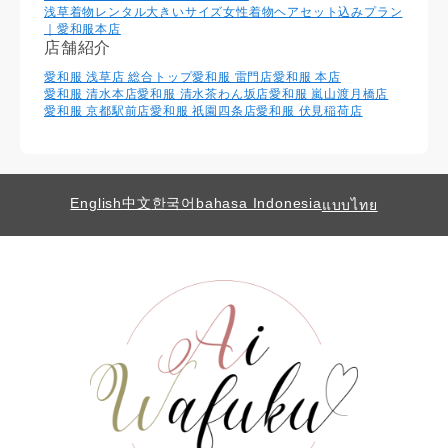
浅草着物レンタル大きいサイズ女性着物ヘアセット込みプラン
｜愛和服本店
店舗紹介
愛和服 浅草店 総合トップ
愛和服 雷門店
愛和服 本店
愛和服 清水本店
愛和服 清水茶わん坂店
愛和服 嵐山渡月橋店
愛和服 京都駅前店
愛和服 祇園四条店
愛和服 伏見稲荷店
English
中文
한국어
bahasa Indonesia
แบบไทย