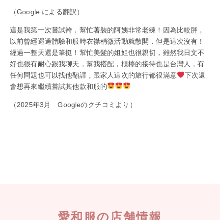
（Google による翻訳）
這是我第一次嘗試袴，幫忙著裝的阿姨非常老練！因為比較胖，
以前曾經遇過體驗和服時衣襟稍微活動就散開，但是這次沒有！
經過一整天還是筆挺！幫忙美髮的姐姐也很親切，雖然我日文不
好也很有耐心跟我聊天，幫我搭配，櫃檯的接待也是台灣人，有
任何問題也可以找他翻譯，跟家人這次的旅行都很滿意
下次還
會想再來繼續嘗試其他款和服的
（2025年3月 Googleのクチコミより）
愛和服の店舗情報