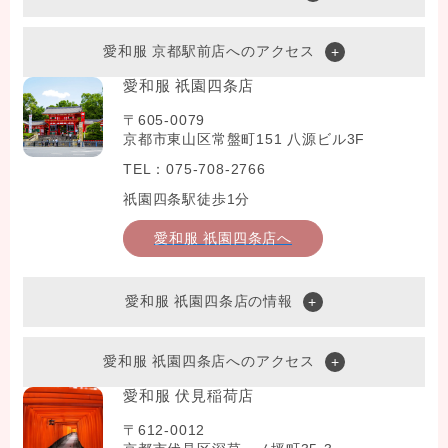
愛和服 京都駅前店へのアクセス
愛和服 祇園四条店
〒605-0079
京都市東山区常盤町151 八源ビル3F
TEL：075-708-2766
祇園四条駅徒歩1分
愛和服 祇園四条店へ
愛和服 祇園四条店の情報
愛和服 祇園四条店へのアクセス
愛和服 伏見稲荷店
〒612-0012