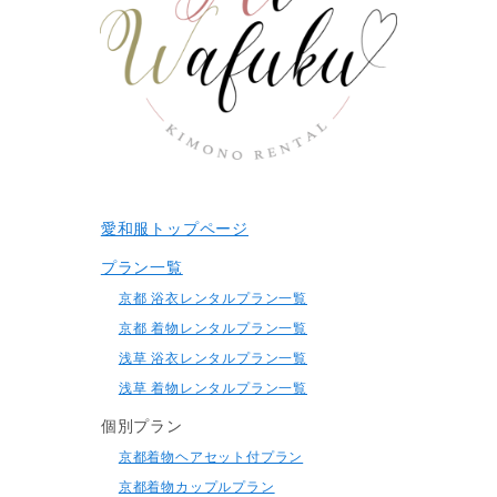
愛和服トップページ
プラン一覧
京都 浴衣レンタルプラン一覧
京都 着物レンタルプラン一覧
浅草 浴衣レンタルプラン一覧
浅草 着物レンタルプラン一覧
個別プラン
京都着物ヘアセット付プラン
京都着物カップルプラン