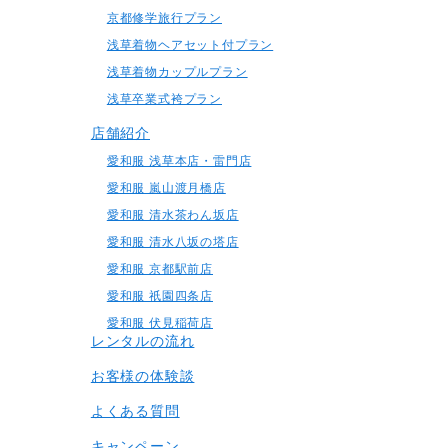
京都修学旅行プラン
浅草着物ヘアセット付プラン
浅草着物カップルプラン
浅草卒業式袴プラン
店舗紹介
愛和服 浅草本店・雷門店
愛和服 嵐山渡月橋店
愛和服 清水茶わん坂店
愛和服 清水八坂の塔店
愛和服 京都駅前店
愛和服 祇園四条店
愛和服 伏見稲荷店
レンタルの流れ
お客様の体験談
よくある質問
キャンペーン