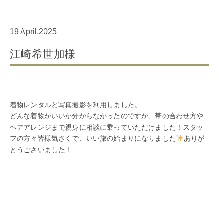
19 April,2025
江崎希世加様
着物レンタルと写真撮影を利用しました。
どんな着物がいいか分からなかったのですが、帯の合わせ方や
ヘアアレンジまで親身に相談に乗っていただけました！スタッ
フの方々皆様気さくで、いい旅の始まりになりました
ありが
とうございました！