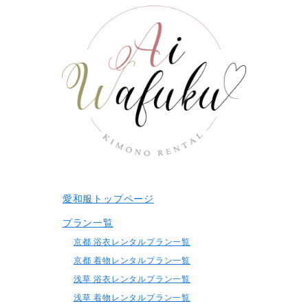
愛和服トップページ
プラン一覧
京都 浴衣レンタルプラン一覧
京都 着物レンタルプラン一覧
浅草 浴衣レンタルプラン一覧
浅草 着物レンタルプラン一覧