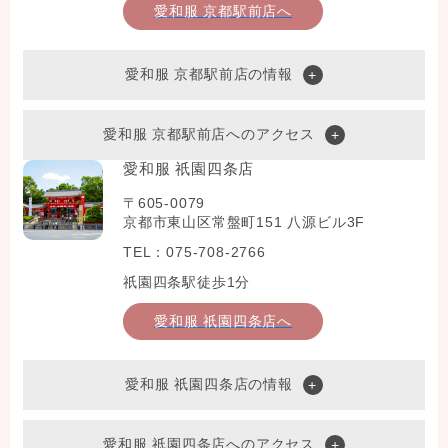
愛和服 京都駅前店へ
愛和服 京都駅前店の情報
愛和服 京都駅前店へのアクセス
愛和服 祇園四条店
〒605-0079
京都市東山区常盤町151 八源ビル3F
TEL：075-708-2766
祇園四条駅徒歩1分
愛和服 祇園四条店へ
愛和服 祇園四条店の情報
愛和服 祇園四条店へのアクセス