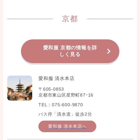
京都
愛和服 京都の情報を詳
しく見る
愛和服 清水本店
〒605-0853
京都市東山区星野町87ｰ16
TEL：075-600-9870
バス停「清水道」徒歩2分
愛和服 清水本店へ