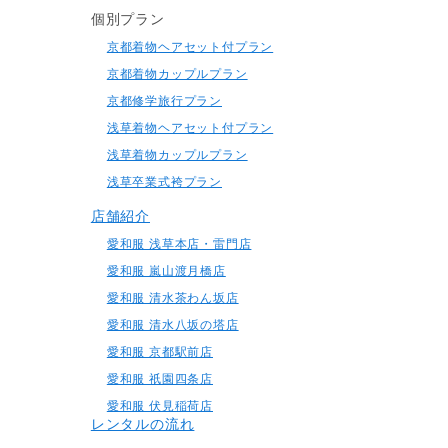
個別プラン
京都着物ヘアセット付プラン
京都着物カップルプラン
京都修学旅行プラン
浅草着物ヘアセット付プラン
浅草着物カップルプラン
浅草卒業式袴プラン
店舗紹介
愛和服 浅草本店・雷門店
愛和服 嵐山渡月橋店
愛和服 清水茶わん坂店
愛和服 清水八坂の塔店
愛和服 京都駅前店
愛和服 祇園四条店
愛和服 伏見稲荷店
レンタルの流れ