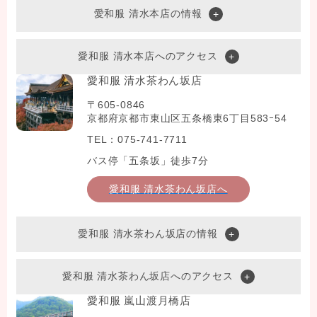
愛和服 清水本店の情報
愛和服 清水本店へのアクセス
愛和服 清水茶わん坂店
〒605-0846
京都府京都市東山区五条橋東6丁目583ｰ54
TEL：075-741-7711
バス停「五条坂」徒歩7分
愛和服 清水茶わん坂店へ
愛和服 清水茶わん坂店の情報
愛和服 清水茶わん坂店へのアクセス
愛和服 嵐山渡月橋店