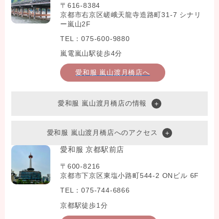
〒616-8384
京都市右京区嵯峨天龍寺造路町31-7 シナリ
ー嵐山2F
TEL：075-600-9880
嵐電嵐山駅徒歩4分
愛和服 嵐山渡月橋店へ
愛和服 嵐山渡月橋店の情報
愛和服 嵐山渡月橋店へのアクセス
愛和服 京都駅前店
〒600-8216
京都市下京区東塩小路町544-2 ONビル 6F
TEL：075-744-6866
京都駅徒歩1分