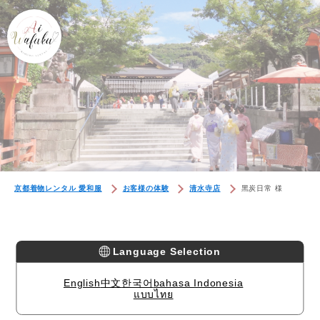
京都着物レンタル 愛和服
お客様の体験
清水寺店
黑炭日常 様
Language Selection
English
中文
한국어
bahasa Indonesia
แบบไทย