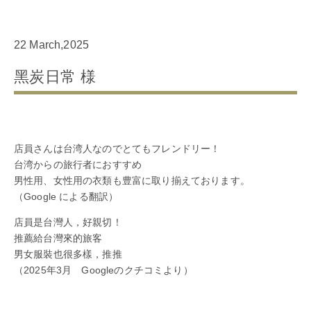
22 March,2025
黑炭日常 様
店員さんは台湾人なのでとてもフレンドリー！
台湾からの旅行者におすすめ
男性用、女性用の衣類も豊富に取り揃えております。
（Google による翻訳）
店員是台灣人，好親切！
推薦給台灣來的旅客
男女服裝也很多樣，推推
（2025年3月 Googleのクチコミより）