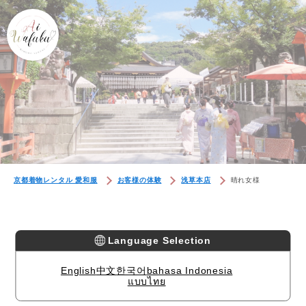
京都着物レンタル 愛和服
お客様の体験
浅草本店
晴れ女様
Language Selection
English
中文
한국어
bahasa Indonesia
แบบไทย