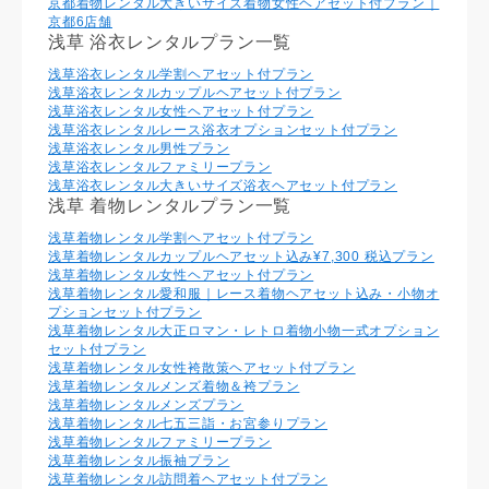
京都着物レンタル大きいサイズ着物女性ヘアセット付プラン｜
京都6店舗
浅草 浴衣レンタルプラン一覧
浅草浴衣レンタル学割ヘアセット付プラン
浅草浴衣レンタルカップルヘアセット付プラン
浅草浴衣レンタル⼥性ヘアセット付プラン
浅草浴衣レンタルレース浴衣オプションセット付プラン
浅草浴衣レンタル男性プラン
浅草浴衣レンタルファミリープラン
浅草浴衣レンタル大きいサイズ浴衣ヘアセット付プラン
浅草 着物レンタルプラン一覧
浅草着物レンタル学割ヘアセット付プラン
浅草着物レンタルカップルヘアセット込み¥7,300 税込プラン
浅草着物レンタル⼥性ヘアセット付プラン
浅草着物レンタル愛和服｜レース着物ヘアセット込み・小物オ
プションセット付プラン
浅草着物レンタル大正ロマン・レトロ着物小物一式オプション
セット付プラン
浅草着物レンタル女性袴散策ヘアセット付プラン
浅草着物レンタルメンズ着物＆袴プラン
浅草着物レンタルメンズプラン
浅草着物レンタル七五三詣・お宮参りプラン
浅草着物レンタルファミリープラン
浅草着物レンタル振袖プラン
浅草着物レンタル訪問着ヘアセット付プラン