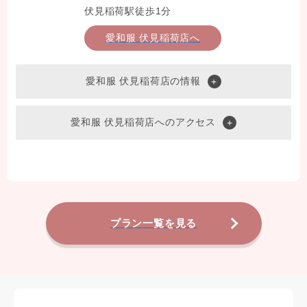
伏見稲荷駅徒歩1分
愛和服 伏見稲荷店へ
愛和服 伏見稲荷店の情報
愛和服 伏見稲荷店へのアクセス
プラン一覧を見る