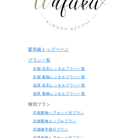
愛和服トップページ
プラン一覧
京都 浴衣レンタルプラン一覧
京都 着物レンタルプラン一覧
浅草 浴衣レンタルプラン一覧
浅草 着物レンタルプラン一覧
個別プラン
京都着物ヘアセット付プラン
京都着物カップルプラン
京都修学旅行プラン
浅草着物ヘアセット付プラン