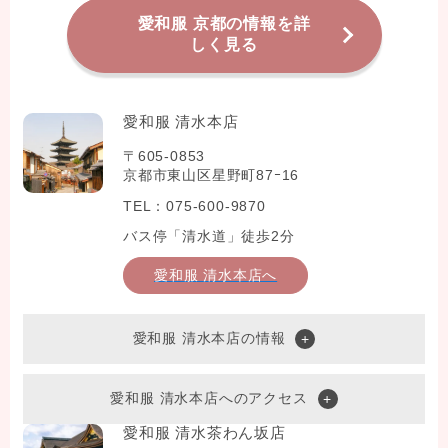
愛和服 京都の情報を詳
しく見る
愛和服 清水本店
〒605-0853
京都市東山区星野町87ｰ16
TEL：075-600-9870
バス停「清水道」徒歩2分
愛和服 清水本店へ
愛和服 清水本店の情報
愛和服 清水本店へのアクセス
愛和服 清水茶わん坂店