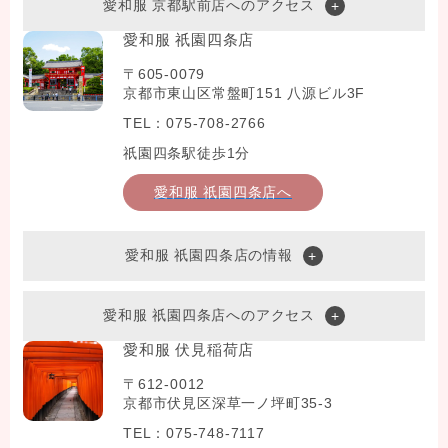
愛和服 京都駅前店へのアクセス
愛和服 祇園四条店
〒605-0079
京都市東山区常盤町151 八源ビル3F
TEL：075-708-2766
祇園四条駅徒歩1分
愛和服 祇園四条店へ
愛和服 祇園四条店の情報
愛和服 祇園四条店へのアクセス
愛和服 伏見稲荷店
〒612-0012
京都市伏見区深草一ノ坪町35-3
TEL：075-748-7117