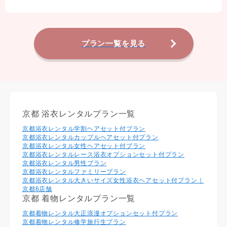
プラン一覧を見る
京都 浴衣レンタルプラン一覧
京都浴衣レンタル学割ヘアセット付プラン
京都浴衣レンタルカップルヘアセット付プラン
京都浴衣レンタル⼥性ヘアセット付プラン
京都浴衣レンタルレース浴衣オプションセット付プラン
京都浴衣レンタル男性プラン
京都浴衣レンタルファミリープラン
京都浴衣レンタル大きいサイズ女性浴衣ヘアセット付プラン｜
京都6店舗
京都 着物レンタルプラン一覧
京都着物レンタル大正浪漫オプションセット付プラン
京都着物レンタル修学旅行生プラン