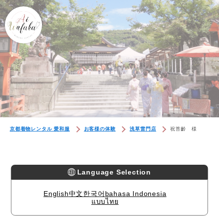
京都着物レンタル 愛和服
お客様の体験
浅草雷門店
祝苔齡 様
Language Selection
English
中文
한국어
bahasa Indonesia
แบบไทย