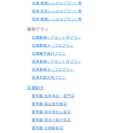
京都 着物レンタルプラン一覧
浅草 浴衣レンタルプラン一覧
浅草 着物レンタルプラン一覧
個別プラン
京都着物ヘアセット付プラン
京都着物カップルプラン
京都修学旅行プラン
浅草着物ヘアセット付プラン
浅草着物カップルプラン
浅草卒業式袴プラン
店舗紹介
愛和服 浅草本店・雷門店
愛和服 嵐山渡月橋店
愛和服 清水茶わん坂店
愛和服 清水八坂の塔店
愛和服 京都駅前店