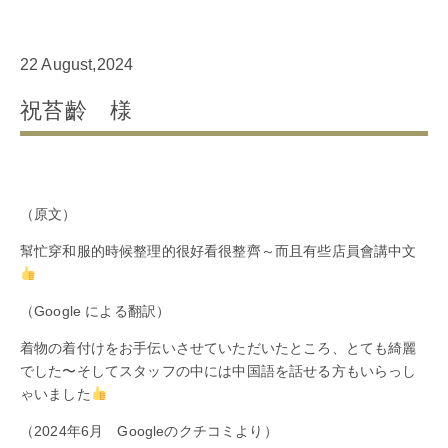
22 August,2024
祝苔齡 様
（原文）
幫忙穿和服的時候整理的很好看很整齊～而且有些店員會講中文
（Google による翻訳）
着物の着付けをお手伝いさせていただいたところ、とても綺麗
でした〜そしてスタッフの中には中国語を話せる方もいらっし
ゃいました
（2024年6月 Googleのクチコミより）