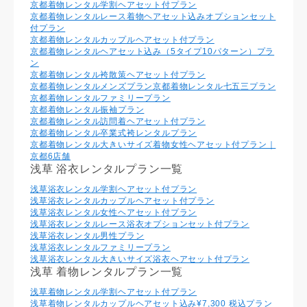
京都着物レンタル学割ヘアセット付プラン
京都着物レンタルレース着物ヘアセット込みオプションセット
付プラン
京都着物レンタルカップルヘアセット付プラン
京都着物レンタルヘアセット込み（5タイプ10パターン）プラ
ン
京都着物レンタル袴散策ヘアセット付プラン
京都着物レンタルメンズプラン
京都着物レンタル七五三プラン
京都着物レンタルファミリープラン
京都着物レンタル振袖プラン
京都着物レンタル訪問着ヘアセット付プラン
京都着物レンタル卒業式袴レンタルプラン
京都着物レンタル大きいサイズ着物女性ヘアセット付プラン｜
京都6店舗
浅草 浴衣レンタルプラン一覧
浅草浴衣レンタル学割ヘアセット付プラン
浅草浴衣レンタルカップルヘアセット付プラン
浅草浴衣レンタル⼥性ヘアセット付プラン
浅草浴衣レンタルレース浴衣オプションセット付プラン
浅草浴衣レンタル男性プラン
浅草浴衣レンタルファミリープラン
浅草浴衣レンタル大きいサイズ浴衣ヘアセット付プラン
浅草 着物レンタルプラン一覧
浅草着物レンタル学割ヘアセット付プラン
浅草着物レンタルカップルヘアセット込み¥7,300 税込プラン