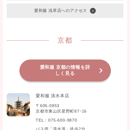
愛和服 浅草店へのアクセス
京都
愛和服 京都の情報を詳
しく見る
愛和服 清水本店
〒605-0853
京都市東山区星野町87ｰ16
TEL：075-600-9870
バス停「清水道」徒歩2分