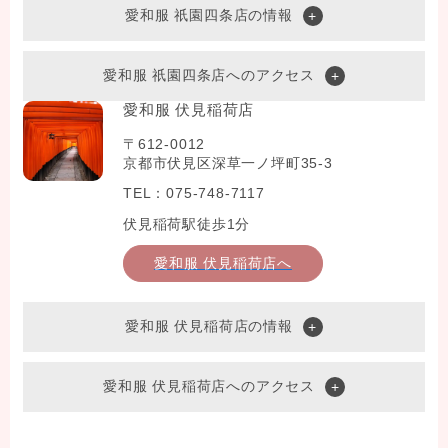
愛和服 祇園四条店の情報
愛和服 祇園四条店へのアクセス
愛和服 伏見稲荷店
〒612-0012
京都市伏見区深草一ノ坪町35-3
TEL：075-748-7117
伏見稲荷駅徒歩1分
愛和服 伏見稲荷店へ
愛和服 伏見稲荷店の情報
愛和服 伏見稲荷店へのアクセス