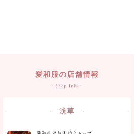
愛和服の店舗情報
・Shop Info・
浅草
愛和服 浅草店 総合トップ