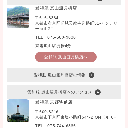
愛和服 嵐山渡月橋店
〒616-8384
京都市右京区嵯峨天龍寺造路町31-7 シナリ
ー嵐山2F
TEL：075-600-9880
嵐電嵐山駅徒歩4分
愛和服 嵐山渡月橋店へ
愛和服 嵐山渡月橋店の情報
愛和服 嵐山渡月橋店へのアクセス
愛和服 京都駅前店
〒600-8216
京都市下京区東塩小路町544-2 ONビル 6F
TEL：075-744-6866