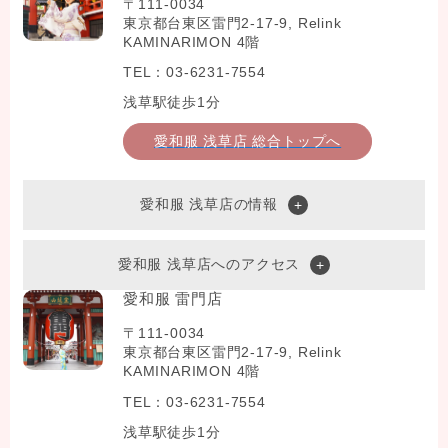
〒111-0034
東京都台東区雷門2-17-9, Relink
KAMINARIMON 4階
TEL：03-6231-7554
浅草駅徒歩1分
愛和服 浅草店 総合トップへ
愛和服 浅草店の情報
愛和服 浅草店へのアクセス
愛和服 雷門店
〒111-0034
東京都台東区雷門2-17-9, Relink
KAMINARIMON 4階
TEL：03-6231-7554
浅草駅徒歩1分