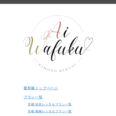
愛和服トップページ
プラン一覧
京都 浴衣レンタルプラン一覧
京都 着物レンタルプラン一覧