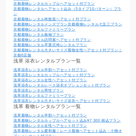
京都着物レンタルカップルヘアセット付プラン
京都着物レンタルヘアセット込み（5タイプ10パターン）プラ
ン
京都着物レンタル袴散策ヘアセット付プラン
京都着物レンタルメンズプラン
京都着物レンタル七五三プラン
京都着物レンタルファミリープラン
京都着物レンタル振袖プラン
京都着物レンタル訪問着ヘアセット付プラン
京都着物レンタル卒業式袴レンタルプラン
京都着物レンタル大きいサイズ着物女性ヘアセット付プラン｜
京都6店舗
浅草 浴衣レンタルプラン一覧
浅草浴衣レンタル学割ヘアセット付プラン
浅草浴衣レンタルカップルヘアセット付プラン
浅草浴衣レンタル⼥性ヘアセット付プラン
浅草浴衣レンタルレース浴衣オプションセット付プラン
浅草浴衣レンタル男性プラン
浅草浴衣レンタルファミリープラン
浅草浴衣レンタル大きいサイズ浴衣ヘアセット付プラン
浅草 着物レンタルプラン一覧
浅草着物レンタル学割ヘアセット付プラン
浅草着物レンタルカップルヘアセット込み¥7,300 税込プラン
浅草着物レンタル⼥性ヘアセット付プラン
浅草着物レンタル愛和服｜レース着物ヘアセット込み・小物オ
プションセット付プラン