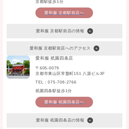
京都駅徒歩1分
愛和服 京都駅前店へ
愛和服 京都駅前店の情報
愛和服 京都駅前店へのアクセス
愛和服 祇園四条店
〒605-0079
京都市東山区常盤町151 八源ビル3F
TEL：075-708-2766
祇園四条駅徒歩1分
愛和服 祇園四条店へ
愛和服 祇園四条店の情報