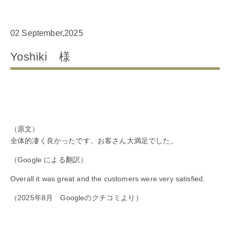
02 September,2025
Yoshiki 様
（原文）
全体的凄く良かったです、お客さん大満足でした。
（Google による翻訳）
Overall it was great and the customers were very satisfied.
（2025年8月 Googleのクチコミより）