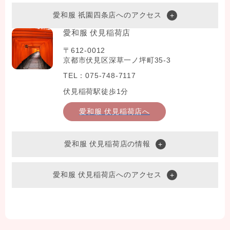
愛和服 祇園四条店へのアクセス
愛和服 伏見稲荷店
〒612-0012
京都市伏見区深草一ノ坪町35-3
TEL：075-748-7117
伏見稲荷駅徒歩1分
愛和服 伏見稲荷店へ
愛和服 伏見稲荷店の情報
愛和服 伏見稲荷店へのアクセス