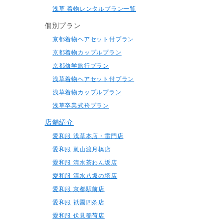
浅草 着物レンタルプラン一覧
個別プラン
京都着物ヘアセット付プラン
京都着物カップルプラン
京都修学旅行プラン
浅草着物ヘアセット付プラン
浅草着物カップルプラン
浅草卒業式袴プラン
店舗紹介
愛和服 浅草本店・雷門店
愛和服 嵐山渡月橋店
愛和服 清水茶わん坂店
愛和服 清水八坂の塔店
愛和服 京都駅前店
愛和服 祇園四条店
愛和服 伏見稲荷店