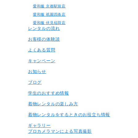
愛和服 京都駅前店
愛和服 祇園四条店
愛和服 伏見稲荷店
レンタルの流れ
お客様の体験談
よくある質問
キャンペーン
お知らせ
ブログ
学生のおすすめ情報
着物レンタルの楽しみ⽅
着物レンタルをするときのお役立ち情報
ギャラリー
プロカメラマンによる写真撮影