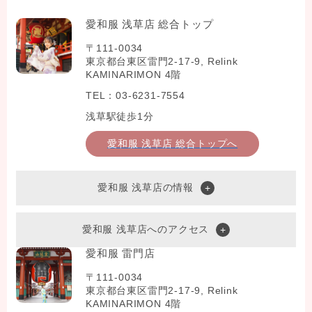
愛和服 浅草店 総合トップ
〒111-0034
東京都台東区雷門2-17-9, Relink
KAMINARIMON 4階
TEL：03-6231-7554
浅草駅徒歩1分
愛和服 浅草店 総合トップへ
愛和服 浅草店の情報
愛和服 浅草店へのアクセス
愛和服 雷門店
〒111-0034
東京都台東区雷門2-17-9, Relink
KAMINARIMON 4階