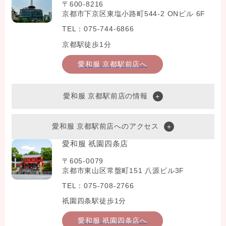
〒600-8216
京都市下京区東塩小路町544-2 ONビル 6F
TEL：075-744-6866
京都駅徒歩1分
愛和服 京都駅前店へ
愛和服 京都駅前店の情報
愛和服 京都駅前店へのアクセス
愛和服 祇園四条店
〒605-0079
京都市東山区常盤町151 八源ビル3F
TEL：075-708-2766
祇園四条駅徒歩1分
愛和服 祇園四条店へ