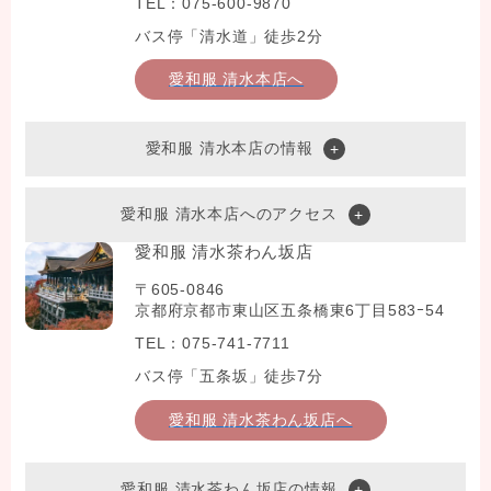
TEL：075-600-9870
バス停「清水道」徒歩2分
愛和服 清水本店へ
愛和服 清水本店の情報
愛和服 清水本店へのアクセス
愛和服 清水茶わん坂店
〒605-0846
京都府京都市東山区五条橋東6丁目583ｰ54
TEL：075-741-7711
バス停「五条坂」徒歩7分
愛和服 清水茶わん坂店へ
愛和服 清水茶わん坂店の情報