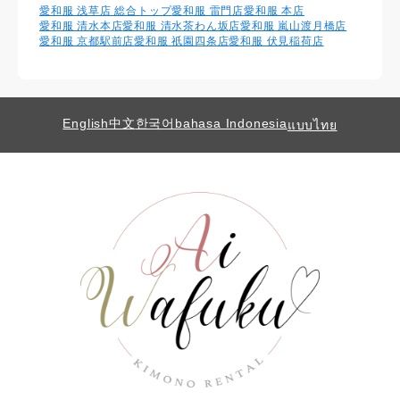
愛和服 浅草店 総合トップ
愛和服 雷門店
愛和服 本店
愛和服 清水本店
愛和服 清水茶わん坂店
愛和服 嵐山渡月橋店
愛和服 京都駅前店
愛和服 祇園四条店
愛和服 伏見稲荷店
English
中文
한국어
bahasa Indonesia
แบบไทย