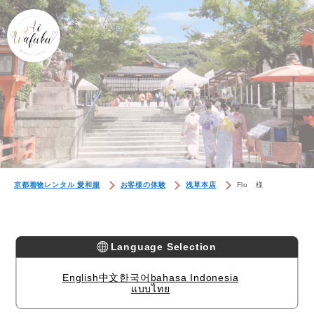
京都着物レンタル 愛和服
お客様の体験
浅草本店
Flo 様
Language Selection
English
中文
한국어
bahasa Indonesia
แบบไทย