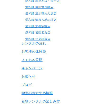
愛和服 浅草本店・雷門店
愛和服 嵐山渡月橋店
愛和服 清水茶わん坂店
愛和服 清水八坂の塔店
愛和服 京都駅前店
愛和服 祇園四条店
愛和服 伏見稲荷店
レンタルの流れ
お客様の体験談
よくある質問
キャンペーン
お知らせ
ブログ
学生のおすすめ情報
着物レンタルの楽しみ⽅