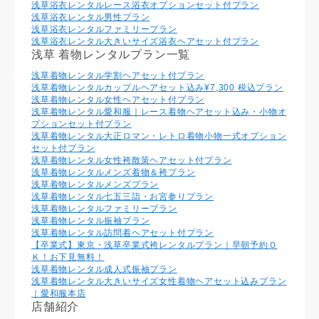
浅草浴衣レンタルレース浴衣オプションセット付プラン
浅草浴衣レンタル男性プラン
浅草浴衣レンタルファミリープラン
浅草浴衣レンタル大きいサイズ浴衣ヘアセット付プラン
浅草 着物レンタルプラン一覧
浅草着物レンタル学割ヘアセット付プラン
浅草着物レンタルカップルヘアセット込み¥7,300 税込プラン
浅草着物レンタル⼥性ヘアセット付プラン
浅草着物レンタル愛和服｜レース着物ヘアセット込み・小物オ
プションセット付プラン
浅草着物レンタル大正ロマン・レトロ着物小物一式オプション
セット付プラン
浅草着物レンタル女性袴散策ヘアセット付プラン
浅草着物レンタルメンズ着物＆袴プラン
浅草着物レンタルメンズプラン
浅草着物レンタル七五三詣・お宮参りプラン
浅草着物レンタルファミリープラン
浅草着物レンタル振袖プラン
浅草着物レンタル訪問着ヘアセット付プラン
【卒業式】東京・浅草卒業式袴レンタルプラン｜早朝予約Ｏ
Ｋ！お下見無料！
浅草着物レンタル成人式振袖プラン
浅草着物レンタル大きいサイズ女性着物ヘアセット込みプラン
｜愛和服本店
店舗紹介