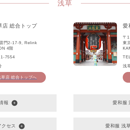
浅草
草店 総合トップ
愛
〒1
-17-9, Relink
東京
ON 4階
KA
1-7554
TE
分
浅
浅草店 総合トップへ
情報
愛和服
アクセス
愛和服 浅