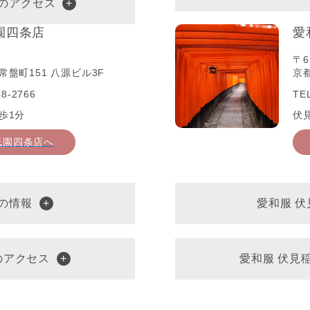
へのアクセス
園四条店
愛
〒6
盤町151 八源ビル3F
京
8-2766
TE
歩1分
伏
祇園四条店へ
の情報
愛和服 
のアクセス
愛和服 伏見