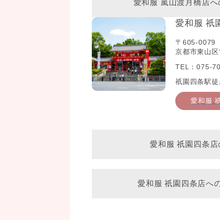
愛和服 嵐山渡月橋店
愛和服 祇
〒605-0079
京都市東山区常
TEL：075-70
祇園四条駅徒
愛和服 
愛和服 祇園四条店
愛和服 祇園四条店へ