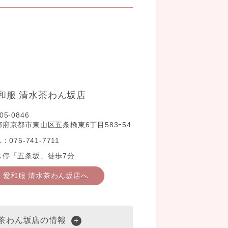
和服 清水茶わん坂店
05-0846
都府京都市東山区五条橋東6丁目583ｰ54
L：075-741-7711
ス停「五条坂」徒歩7分
愛和服 清水茶わん坂店へ
水茶わん坂店の情報