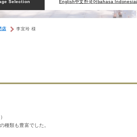
ge Selection
English
中文
한국어
bahasa Indonesia
門店
李宜玲 様
り）
の種類も豊富でした。