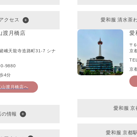
アクセス
愛和服 清水茶
山渡月橋店
愛
〒6
嵯峨天龍寺造路町31-7 シナ
京都
TE
0-9880
京
歩4分
嵐山渡月橋店へ
愛和服 
店の情報
愛和服 京都