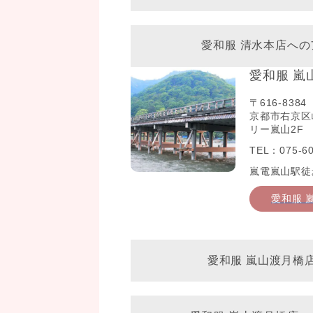
愛和服 清水本店への
愛和服 嵐
〒616-8384
京都市右京区
リー嵐山2F
TEL：075-60
嵐電嵐山駅徒
愛和服 
愛和服 嵐山渡月橋