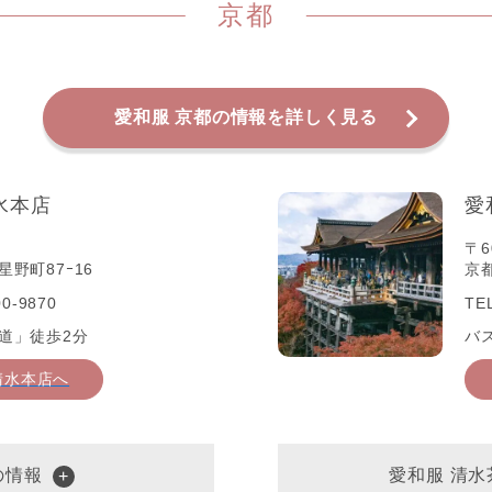
京都
愛和服 京都の情報を詳しく見る
水本店
愛
〒6
野町87ｰ16
京
0-9870
TE
道」徒歩2分
バ
清水本店へ
の情報
愛和服 清