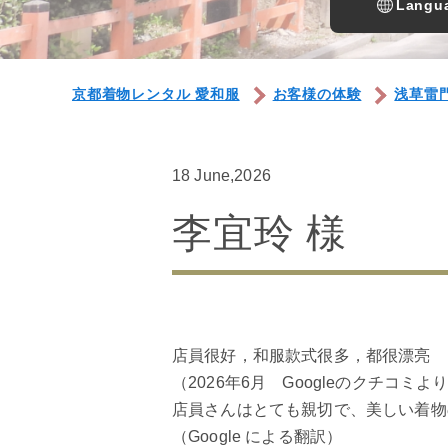
Langua
京都着物レンタル 愛和服
お客様の体験
浅草雷
18 June,2026
李宜玲 様
店員很好，和服款式很多，都很漂亮
（2026年6月 Googleのクチコミよ
店員さんはとても親切で、美しい着物
（Google による翻訳）